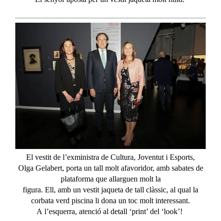
El
vestit
de
l’exministra
de Cultura,
Joventut
i
Esports
,
Olga
Gelabert
, porta un
tall
molt
afavoridor
,
amb
sabates
de
plataforma que
allarguen
molt
la
figura.
Ell
,
amb
un
vestit
jaqueta
de
tall
clàssic
, al
qual
la
corbata verd piscina
li dona un
toc
molt
interessant
.
A
l’esquerra
,
atenció
al
detall
‘
print
’ del ‘look’!