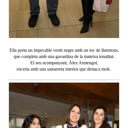
Ella porta un impecable
vestit
negre
amb
un
toc
de
lluentons
,
que completa
amb
una
gavardina
de la
mateixa
tonalitat
.
El
seu
acompanyant
, Àlex Armengol,
encerta
amb
una
samarreta
interior que destaca
molt
.