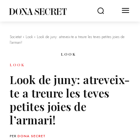
Societat
Look
Look de juny: atreveix-te a treure les teves petites joies de
l’armari!
LOOK
LOOK
Look de juny: atreveix-
te a treure les teves
petites joies de
l’armari!
PER
DONA SECRET