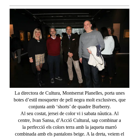
La directora de Cultura, Montserrat Planelles, porta unes
botes
d’estil
mosqueter
de
pell
negra
molt
exclusives
, que
conjunta
amb
‘shorts’ de
quadre
Burberry
.
Al
seu
costat
,
jersei
de color vi i
sabata
nàutica
. Al
centre,
Ivan
Sansa,
d’Acció
Cultural,
sap
combinar a
la
perfecció
els
colors
terra
amb
la
jaqueta
marró
combinada
amb
els
pantalons
beige. A la
dreta
,
veiem
el