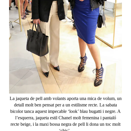
La jaqueta de pell amb volants aporta una mica de volum, un
detall molt ben pensat per a un estilisme recte. La sabata
bicolor tanca aquest impecable ‘
look
’ blau
bugatti
i negre. A
l’esquerra, jaqueta estil
Chanel
molt femenina i pantaló
recte
beige
, i la
maxi
bossa negra de pell li dona un toc molt
‘
chic
’.