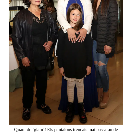
Quant
de ‘
glam
’!
Els
pantalons
trencats
mai
passaran
de