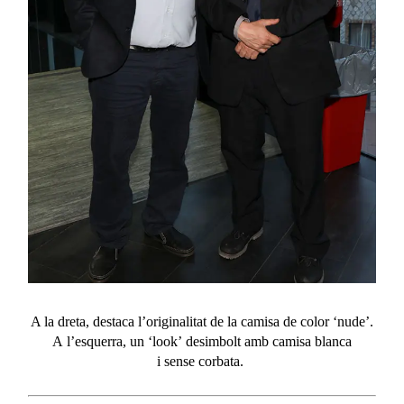
A la
dreta
, destaca
l’originalitat
de la camisa de color ‘
nude
’.
A
l’esquerra
, un ‘look’
desimbolt
amb
camisa blanca
i
sense
corbata.