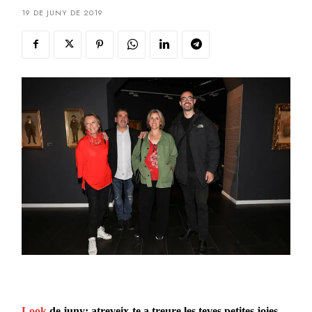
19 DE JUNY DE 2019
Look
de juny: atreveix-te a treure les teves petites joies