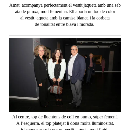
Amat,
acompanya
perfectament
el
vestit
jaqueta
amb
una
sab
ata
de
punxa
,
molt
femenina.
Ell
aporta un
toc
de color
al
vestit
jaqueta
amb
la camisa blanca i la corbata
de
tonalitat
entre
blava
i morada.
Al centre, top de
lluentons
de
coll
en punto, súper
femení
.
A
l’esquerra
, el top
platejat
li dona
molta
lluminositat
.
El
senyor
aposta per un
vestit
jaqueta
molt
fluid.