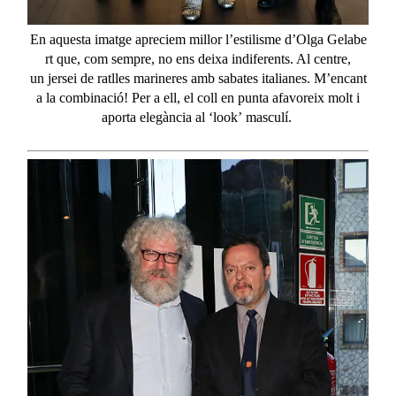
En
aquesta
imatge
apreciem
millor
l’estilisme
d’Olga
Gelabe
rt
que,
com
sempre
, no
ens
deixa
indiferents
. Al centre,
un
jersei
de
ratlles
marineres
amb
sabates
italianes
.
M’encant
a
la
combinació
! Per a
ell
, el
coll
en punta
afavoreix
molt
i
aporta
elegància
al ‘look’
masculí
.