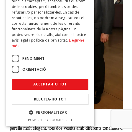
fer clic a “acceptar”, accepteu l’ús que fem
de les cookies, però també les podeu
refusar i/o personalitzar-les. En cas de
rebutjar-les, no podrem assegurar-vos el
correcte funcionament de les diferents
funcionalitats de la nostra pàgina. En
podeu veure els detalls, així com el nostre
avís legal i política de privacitat.
Llegir-ne
més
RENDIMENT
ORIENTACIÓ
ACCEPTA-HO TOT
REBUTJA-HO TOT
PERSONALITZAR
POWERED BY COOKIESCRIPT
Una
parella
molt
elegant
,
tots
dos
vestits
amb
diferents
tonalitats
d