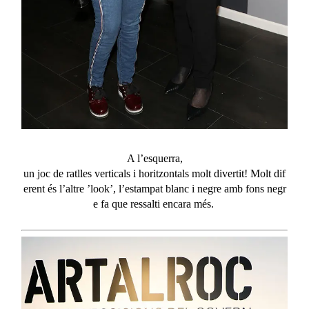
A l’
esquerra
,
un
joc
de
ratlles
verticals
i
horitzontals
molt
divertit!
Molt
dif
erent
és
l’altre
’look’,
l’estampat
blanc
i
negre
amb
fons
negr
e
fa que
ressalti
encara
més
.