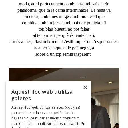
moda, aquí
perfectament
combinats
amb
sabata
de
plataforma, que fa la cama interminable. La nena va
preciosa,
amb
unes
mitges
amb
molt
estil que
combina
amb
un
jersei
amb
baix
de
punteta
. El
top
blau
bugatti no
pot
faltar
al
teu
armari
perquè
és
tendència
i,
a
més
a
més
,
afavoreix
molt
.
L’estil
roquer
de
l’esquerra
dest
aca per la
jaqueta
de
pell
negra, a
sobre
d’un
top
semitransparent
.
×
Aquest lloc web utilitza
galetes
Aquest lloc web utilitza galetes (cookies)
per a millorar la seva experiència de
navegació, publicar anuncis o contingut
personalitzat i analitzar el nostre trànsit. En