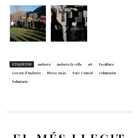
ETIQUETES
andorra
andorra la vella
art
Escultura
Govern d'Andorra
Nerea Aixàs
Parc Central
voluntariat
Voluntaris