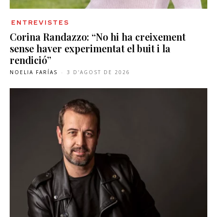
ENTREVISTES
Corina Randazzo: “No hi ha creixement
sense haver experimentat el buit i la
rendició”
NOELIA FARÍAS
-
3 D'AGOST DE 2026