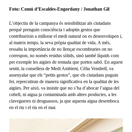
Foto: Comú d’Escaldes-Engordany / Jonathan Gil
L’objectiu de la campanya és sensibilitzar als ciutadans
perquè prenguin consciència i adoptin gestos que
contribueixin a millorar el medi natural on es desenvolupen i,
al mateix temps, la seva pròpia qualitat de vida. A més,
ressalta la importància de no llençar escombraries on no
correspon, no només residus sòlids, sinó també líquids com
per exemple les aigües de rentada que porten sabó. En aquest
sentit, la consellera de Medi Ambient, Cèlia Vendrell, va
assenyalar que els “petits gestos”, que els ciutadans puguin
fer, repercutiran de manera significativa en la qualitat de les
aigües. Per això, va insistir que no s’ha d’abocar l’aigua del
cubell, ni aigua ja contaminada amb altres productes, a les
clavegueres ni desguassos, ja que aquesta aigua desemboca
en el riu i el riu en el mar.