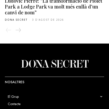
Ludovic Pierre: “La transformació de Piolet
Park a Lodge Park va molt més enllà d’un
canvi de nom”
DONA SECRET
-
3 D'AGOST DE 2026
NOSALTRES
El Grup
Contacte