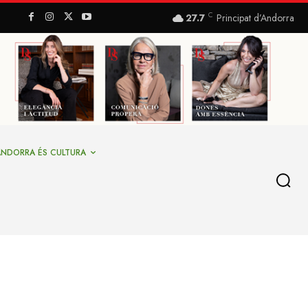
C
27.7
Principat d’Andorra
ANDORRA ÉS CULTURA