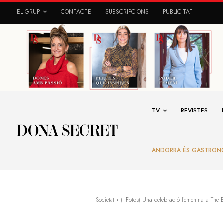
EL GRUP
CONTACTE
SUBSCRIPCIONS
PUBLICITAT
TV
REVISTES
ANDORRA ÉS GASTRON
Societat
(+Fotos) Una celebració femenina a The