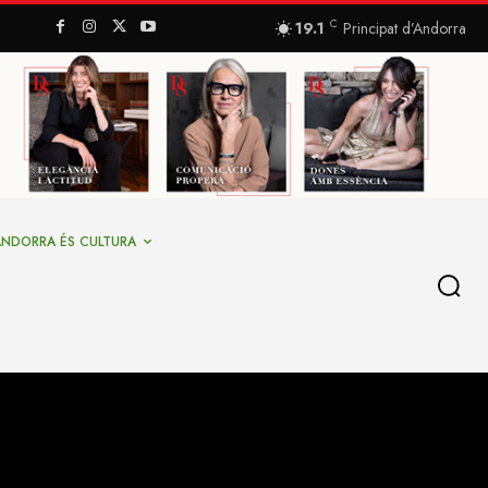
C
19.1
Principat d’Andorra
ANDORRA ÉS CULTURA