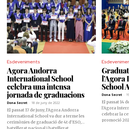
Esdeveniments
Esdevenime
Agora Andorra
Graduat
International School
l’Agora 
celebra una intensa
School 
jornada de graduacions
Dona Secret
-
1
El passat 14 d
Dona Secret
-
18 de juny de 2022
l’Agora Inter
El passat 17 de juny, l’Agora Andorra
celebrar la c
International School va dur a terme les
promoció 2020
cerimònies de graduació de 4t d’ESO,
institució edu
batxillerat nacional i batxillerat