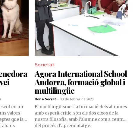
Societat
renedora
Agora International School
vei
Andorra, formació global i
multilingüe
0
Dona Secret
-
13 de febrer de 2020
escut en un
El multilingüisme i la formació dels alumnes
uns valors
amb esperit crític, són els dos eixos de la
eptes que la
nostra filosofia, amb l’alumne com a centre
í, abans
del procés d’aprenentatge.
ssional.