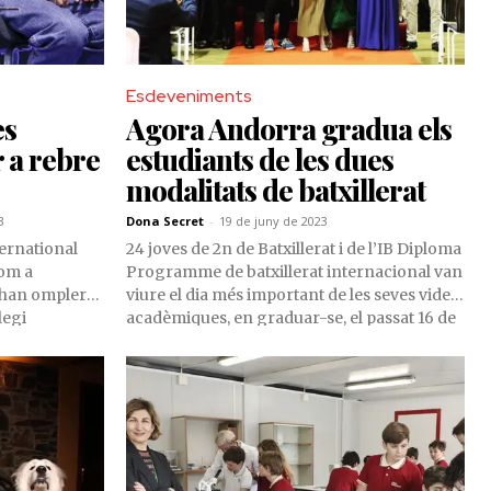
Esdeveniments
es
Agora Andorra gradua els
 a rebre
estudiants de les dues
modalitats de batxillerat
3
Dona Secret
-
19 de juny de 2023
ernational
24 joves de 2n de Batxillerat i de l’IB Diploma
com a
Programme de batxillerat internacional van
 han omplert
viure el dia més important de les seves vides
legi
acadèmiques, en graduar-se, el passat 16 de
conferència
juny, a l’Agora International School
ll, pionera en
Andorra.
i dels
ental.