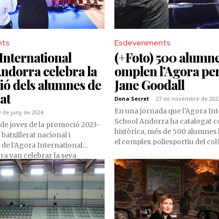
nts
Esdeveniments
International
(+Foto) 500 alumn
ndorra celebra la
omplen l’Agora per
ió dels alumnes de
Jane Goodall
at
Dona Secret
-
27 de novembre de 202
En una jornada que l’Agora Int
9 de juny de 2024
School Andorra ha catalogat 
de joves de la promoció 2023-
històrica, més de 500 alumnes
batxillerat nacional i
el complex poliesportiu del col·
 de l’Agora International
massanenc per a gaudir de la 
a van celebrar la seva
de la investigadora Jane Gooda
 un acte organitzat a les
el camp de l’etologia, en l’estud
 del centre educatiu que,
ximpanzés i activista mediambi
omptar amb la presència de la
 promoció, la baronessa
sen-Bornemisza.