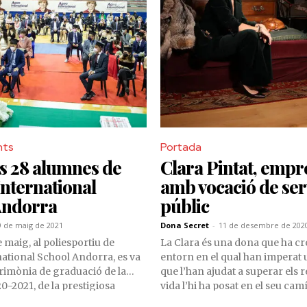
nts
Portada
s 28 alumnes de
Clara Pintat, emp
International
amb vocació de ser
Andorra
públic
9 de maig de 2021
Dona Secret
-
11 de desembre de 202
e maig, al poliesportiu de
La Clara és una dona que ha cr
national School Andorra, es va
entorn en el qual han imperat 
erimònia de graduació de la
que l’han ajudat a superar els r
-2021, de la prestigiosa
vida l’hi ha posat en el seu cam
cativa, ubicada a L’Aldosa de La
d’assolir l’èxit personal i profe