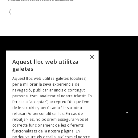
Massana.
internacional. El padrí dels joves va ser el
psicòleg i escriptor Tomàs Navarro.
×
Aquest lloc web utilitza
galetes
Aquest lloc web utilitza galetes (cookies)
per a millorar la seva experiència de
navegació, publicar anuncis o contingut
NOSALTRES
personalitzat i analitzar el nostre trànsit. En
fer clic a “acceptar”, accepteu l’ús que fem
de les cookies, però també les podeu
El Grup
refusar i/o personalitzar-les. En cas de
rebutjar-les, no podrem assegurar-vos el
Contacte
correcte funcionament de les diferents
Subscripcions
funcionalitats de la nostra pàgina. En
podeu veure els detalls, així com el nostre