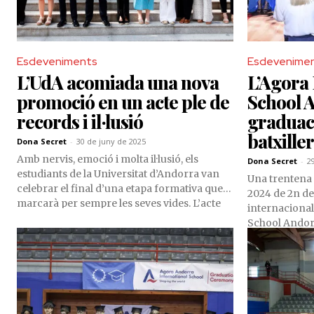
Esdeveniments
Esdevenime
L’UdA acomiada una nova
L’Agora 
promoció en un acte ple de
School A
records i il·lusió
graduac
batxiller
Dona Secret
-
30 de juny de 2025
Amb nervis, emoció i molta il·lusió, els
Dona Secret
-
2
estudiants de la Universitat d’Andorra van
Una trentena 
celebrar el final d’una etapa formativa que
2024 de 2n de 
marcarà per sempre les seves vides. L’acte
internacional
de graduació va ser un homenatge al
School Andorr
compromís, l’esforç i els vincles forjats al
graduació, en
llarg dels anys d’estudi.
instal·lacions
enguany, va c
padrina de la
Carmen Thys