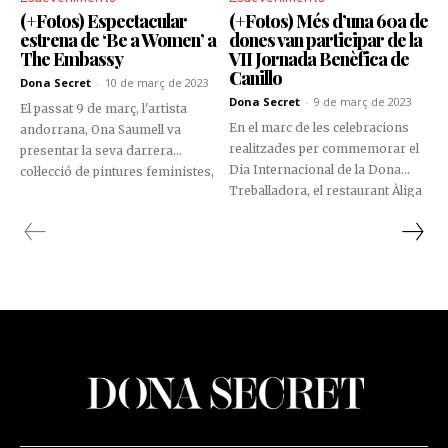
(+Fotos) Espectacular
(+Fotos) Més d’una 60a de
estrena de ‘Be a Women’ a
dones van participar de la
The Embassy
VII Jornada Benèfica de
Canillo
Dona Secret
-
10 de març de 2023
Dona Secret
-
9 de març de 2023
El passat 9 de març, l'artista
En el marc de les celebracions
andorrana, Ona Saumell va
realitzades per commemorar el
presentar la seva darrera
Dia Internacional de la Dona
col·lecció de pintures feministes,
Treballadora, el restaurant Àliga
‘Be a women’, amb una posada
del Tarter va acollir la VII
en escena sense precedents. De
Jornada Benèfica organitzada
la mà dels ballarins de TC Escola
pel departament de Gent Gran i
de Dansa, l'art va recobrar vida i
Benestar Social del Comú de
va captivar els espectadors.
Canillo. Una cita que torna a la
parròquia després de dos anys
d’aturada a causa de la
pandèmia.