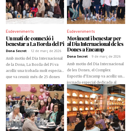
Esdeveniments
Esdeveniments
Un matí de connexió i
Moviment i benestar per
benestar a La Borda del Pi
al Dia Internacional de les
Dones a Encamp
Dona Secret
-
12 de març de 2026
Dona Secret
-
9 de març de 2026
Amb motiu del Dia Internacional
Amb motiu del Dia Internacional
de la Dona, La Borda del Pi va
de les Dones, el Complex
acollir una trobada molt especial
Esportiu d’Encamp va acollir una
que va reunir més de 25 dones
jornada especial dedicada al
en un matí dedicat al benestar, la
moviment, el benestar i la
connexió i la inspiració.
connexió. L’activitat va reunir
L'esdeveniment, organitzat
diverses dones en una sessió
conjuntament amb Oxigen
pensada per promoure la salut
Andorra, va oferir una
física i emocional a través de
experiència pensada per
l’esport i la convivència.
compartir, aprendre i créixer en
comunitat.