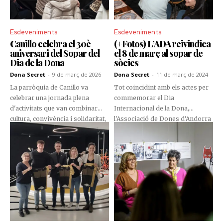
Esdeveniments
Esdeveniments
Canillo celebra el 30è
(+Fotos) L’ADA reivindica
aniversari del Sopar del
el 8 de març al sopar de
Dia de la Dona
sòcies
Dona Secret
-
9 de març de 2026
Dona Secret
-
11 de març de 2024
La parròquia de Canillo va
Tot coincidint amb els actes per
celebrar una jornada plena
commemorar el Dia
d'activitats que van combinar
Internacional de la Dona,
cultura, convivència i solidaritat,
l'Associació de Dones d'Andorra
amb una programació pensada
(ADA) va organitzar el
per reconèixer el paper de les
tradicional sopar anual de
dones i fomentar la participació
sòcies, al Restaurant la Màfia
en la vida social de la parròquia.
d'Escaldes-Engordany. Una cita
que es va recuperar des que
l'entitat és presidida per Mònica
Codina.