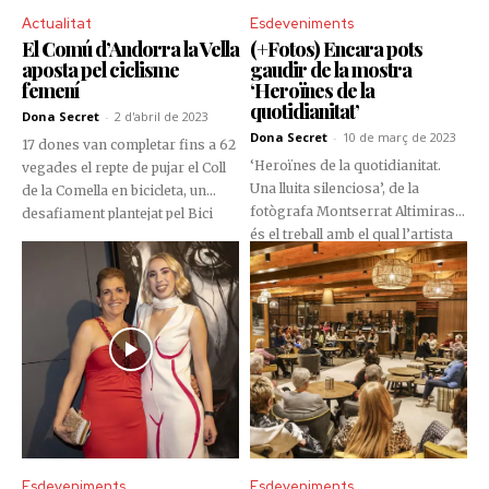
Actualitat
Esdeveniments
El Comú d’Andorra la Vella
(+Fotos) Encara pots
aposta pel ciclisme
gaudir de la mostra
femení
‘Heroïnes de la
quotidianitat’
Dona Secret
-
2 d'abril de 2023
Dona Secret
-
10 de març de 2023
17 dones van completar fins a 62
‘Heroïnes de la quotidianitat.
vegades el repte de pujar el Coll
Una lluita silenciosa’, de la
de la Comella en bicicleta, un
fotògrafa Montserrat Altimiras,
desafiament plantejat pel Bici
és el treball amb el qual l’artista
Lab Andorra amb motiu del Dia
posa en relleu els estereotips de
de la Dona. L’activitat, que va
gènere. Aquesta creació es
tenir lloc des del 8 al 31 de març,
podrà apreciar fins a aquest
va ser molt exitosa segons el
divendres a la galeria Art Al Set.
cònsol major de la parròquia de
la capital, David Astrié, que va
lliurar els mallots
commemoratius a les
respectives guanyadores.
Esdeveniments
Esdeveniments