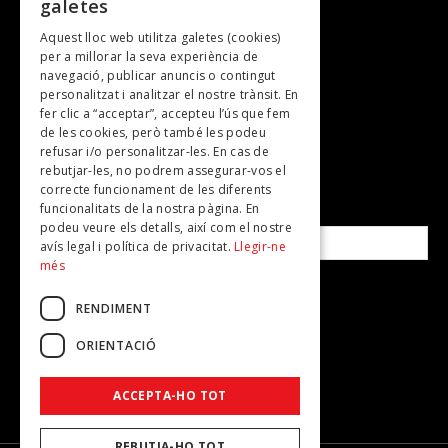
galetes
Gastronomia
Aquest lloc web utilitza galetes (cookies)
TV
per a millorar la seva experiència de
Plans per fer
navegació, publicar anuncis o contingut
personalitzat i analitzar el nostre trànsit. En
Revistes
fer clic a “acceptar”, accepteu l’ús que fem
de les cookies, però també les podeu
refusar i/o personalitzar-les. En cas de
SUBSCRIU-TE A LA NOSTRA NEWSLETTER!
rebutjar-les, no podrem assegurar-vos el
correcte funcionament de les diferents
funcionalitats de la nostra pàgina. En
Correu electrònic*
podeu veure els detalls, així com el nostre
avís legal i política de privacitat.
Llegir-ne
més
Accepto la
política de privacitat
RENDIMENT
ORIENTACIÓ
ACCEPTA-HO TOT
REBUTJA-HO TOT