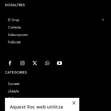
NOSALTRES
El Grup
Contacte
Subscripcions
Publicitat
CATEGORIES
Societat
Lifestyle
Cultura i art
×
Entrevistes
Aquest lloc web utilitza