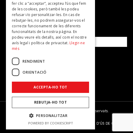
fer clic a “acceptar”, accepteu l’ús que fem
de les cookies, però també les podeu
refusar i/o personalitzar-les. En cas de
SUBSCRIU-TE A LA NOSTRA NEWSLETTER!
rebutjar-les, no podrem assegurar-vos el
correcte funcionament de les diferents
funcionalitats de la nostra pàgina. En
Correu electrònic*
podeu veure els detalls, així com el nostre
avís legal i política de privacitat.
Llegir-ne
més
Accepto la
política de privacitat
RENDIMENT
ORIENTACIÓ
ACCEPTA-HO TOT
REBUTJA-HO TOT
© 2026 - Dona Secret - Tots els drets reservats.
PERSONALITZAR
AVÍS LEGAL
POLÍTICA DE PRIVACITAT
POLÍTICA D’ÚS DE COOKIES
POWERED BY COOKIESCRIPT