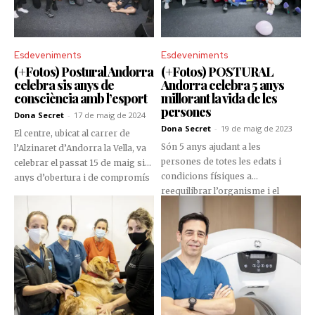
fisioteràpia de l’entitat.
Esdeveniments
Esdeveniments
(+Fotos) Postural Andorra
(+Fotos) POSTURAL
celebra sis anys de
Andorra celebra 5 anys
consciència amb l’esport
millorant la vida de les
persones
Dona Secret
-
17 de maig de 2024
Dona Secret
-
19 de maig de 2023
El centre, ubicat al carrer de
Són 5 anys ajudant a les
l’Alzinaret d’Andorra la Vella, va
persones de totes les edats i
celebrar el passat 15 de maig sis
condicions físiques a
anys d’obertura i de compromís
reequilibrar l’organisme i el
i dedicació amb l’esport.
funcionament del cos, entenent
la salut de la columna vertebral
com la base del benestar
corporal general. Al llarg
d’aquest temps, POSTURAL
Andorra s’ha mantingut fidel a la
seva filosofia i ha apostat per
combinar la fisioteràpia i