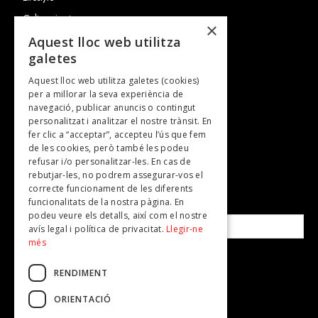
Cultura i art
×
Entrevistes
Aquest lloc web utilitza
galetes
Gastronomia
Aquest lloc web utilitza galetes (cookies)
TV
per a millorar la seva experiència de
Plans per fer
navegació, publicar anuncis o contingut
personalitzat i analitzar el nostre trànsit. En
Revistes
fer clic a “acceptar”, accepteu l’ús que fem
de les cookies, però també les podeu
refusar i/o personalitzar-les. En cas de
SUBSCRIU-TE A LA NOSTRA NEWSLETTER!
rebutjar-les, no podrem assegurar-vos el
correcte funcionament de les diferents
funcionalitats de la nostra pàgina. En
Correu electrònic*
podeu veure els detalls, així com el nostre
avís legal i política de privacitat.
Llegir-ne
més
Accepto la
política de privacitat
RENDIMENT
ORIENTACIÓ