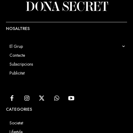
crear un centre integral, amb
tecnologia puntera, perquè tots
els animals de companyia
d’Andorra gaudeixin de la millor
atenció sanitària.
NOSALTRES
El Grup
Contacte
Subscripcions
Publicitat
CATEGORIES
Societat
Lifestyle