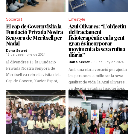
Societat
Lifestyle
El cap de Govern visita la
Azul Olivares: “L’objectiu
Fundació Privada Nostra
del tractament
Senyora de Meritxell per
fisioterapèutic en la gent
Nadal
gran és incorporar
moviment a la seva rutina
Dona Secret
-
diària”
13 de desembre de 2024
Dona Secret
-
10 de juny de 2024
El divendres 13, la Fundació
Privada Nostra Senyora de
Amb una clara vocació per ajudar
Meritxell va rebre la visita del
les persones a millorar la seva
Cap de Govern, Xavier Espot,
qualitat de vida, la Azul Olivares
acompanyat de la ministra
va decidir estudiar fisioteràpia.
d’Afers Socials i Funció Pública,
Trini Marín, i del ministre de
Relacions Institucionals,
Educació i Universitats, Ladislau
Baró, que van entregar un
aparell d’ultrasons com a regal
de Nadal per als tractaments de