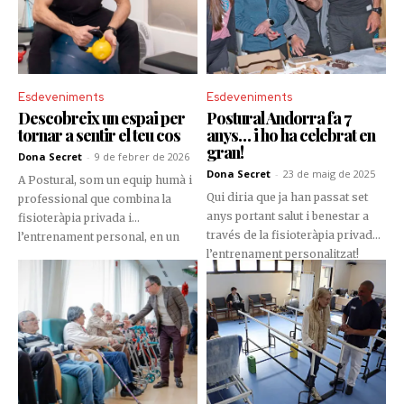
Esdeveniments
Esdeveniments
Descobreix un espai per
Postural Andorra fa 7
tornar a sentir el teu cos
anys… i ho ha celebrat en
gran!
Dona Secret
-
9 de febrer de 2026
Dona Secret
-
23 de maig de 2025
A Postural, som un equip humà i
Qui diria que ja han passat set
professional que combina la
anys portant salut i benestar a
fisioteràpia privada i
través de la fisioteràpia privada i
l’entrenament personal, en un
l’entrenament personalitzat!
local molt ampli, separat en cinc
Postural Andorra ho ha celebrat
sales privades, on cada detall
amb una vetllada informal però
cuida el teu benestar.
plena de bon rotllo, on clients,
pacients, col·laboradors i amics
del centre van gaudir d’una
jornada divertida i… amb
beneficis per a la salut!