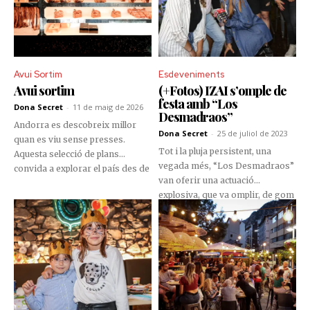
Avui Sortim
Esdeveniments
Avui sortim
(+Fotos) IZAI s’omple de
festa amb “Los
Dona Secret
-
11 de maig de 2026
Desmadraos”
Andorra es descobreix millor
Dona Secret
-
25 de juliol de 2023
quan es viu sense presses.
Tot i la pluja persistent, una
Aquesta selecció de plans
vegada més, “Los Desmadraos”
convida a explorar el país des de
van oferir una actuació
mirades diferents: des del
explosiva, que va omplir, de gom
patrimoni i la cultura fins a la
a gom, les instal·lacions del
gastronomia, la natura o les
restaurant IZAI, situat a la capital.
experiències més actives.
Propostes pensades per
desconnectar de la rutina,
compartir moments i
redescobrir racons amb encant.
Perquè, a vegades, no cal anar