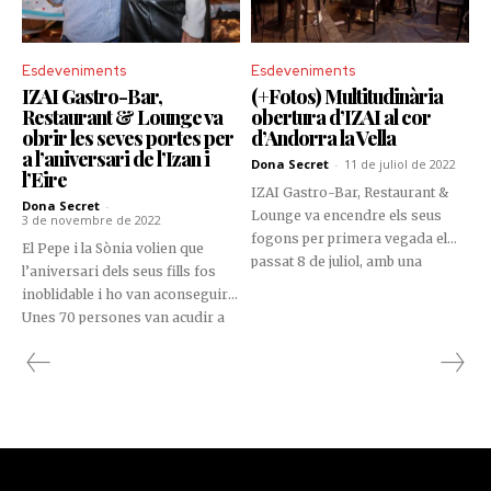
lluny per trobar plans que
inspiren, sorprenen i et fan
gaudir del temps d'una altra
Esdeveniments
Esdeveniments
manera.
IZAI Gastro-Bar,
(+Fotos) Multitudinària
Restaurant & Lounge va
obertura d’IZAI al cor
obrir les seves portes per
d’Andorra la Vella
a l’aniversari de l’Izan i
Dona Secret
-
11 de juliol de 2022
l’Eire
IZAI Gastro-Bar, Restaurant &
Dona Secret
-
Lounge va encendre els seus
3 de novembre de 2022
fogons per primera vegada el
El Pepe i la Sònia volien que
passat 8 de juliol, amb una
l’aniversari dels seus fills fos
inauguració multitudinària en la
inoblidable i ho van aconseguir!
qual tots els convidats van
Unes 70 persones van acudir a
gaudir d’un petit tast de tot el que
IZAI Gastro-Bar, Restaurant &
es podrà degustar al nou
Lounge per a gaudir de
establiment de la capital.
l’aniversari de l’Izan i l’Eire,
marcat per un ambient
immillorable.