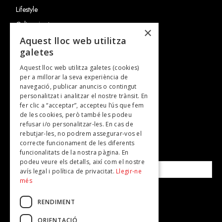
Lifestyle
Cultura i art
×
Entrevistes
Aquest lloc web utilitza
galetes
Gastronomia
Aquest lloc web utilitza galetes (cookies)
TV
per a millorar la seva experiència de
Plans per fer
navegació, publicar anuncis o contingut
personalitzat i analitzar el nostre trànsit. En
Revistes
fer clic a “acceptar”, accepteu l’ús que fem
de les cookies, però també les podeu
refusar i/o personalitzar-les. En cas de
SUBSCRIU-TE A LA NOSTRA NEWSLETTER!
rebutjar-les, no podrem assegurar-vos el
correcte funcionament de les diferents
funcionalitats de la nostra pàgina. En
Correu electrònic*
podeu veure els detalls, així com el nostre
avís legal i política de privacitat.
Llegir-ne
més
Accepto la
política de privacitat
RENDIMENT
ORIENTACIÓ