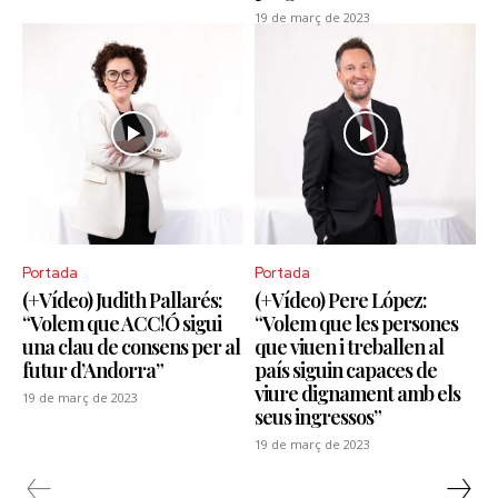
19 de març de 2023
Portada
Portada
(+Vídeo) Judith Pallarés:
(+Vídeo) Pere López:
“Volem que ACC!Ó sigui
“Volem que les persones
una clau de consens per al
que viuen i treballen al
futur d’Andorra”
país siguin capaces de
viure dignament amb els
19 de març de 2023
seus ingressos”
19 de març de 2023