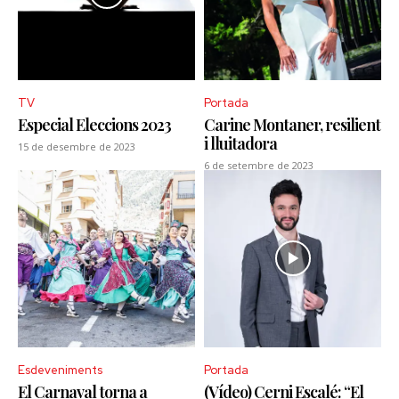
TV
Portada
Especial Eleccions 2023
Carine Montaner, resilient
i lluitadora
15 de desembre de 2023
6 de setembre de 2023
Esdeveniments
Portada
El Carnaval torna a
(Vídeo) Cerni Escalé: “El