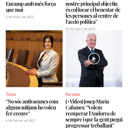
Encamp amb més força
nostre principal objectiu
que mai
és col·locar el benestar de
les persones al centre de
3 de març de 2022
l’acció política”
19 de març de 2023
Totes
Portada
“No sóc antivacunes com
(+Video) Josep Maria
alguns mitjans ho volen
Cabanes: “Volem
fer creure”
recuperar l’Andorra de
sempre i que la gent pugui
9 de febrer de 2021
progressar treballant”