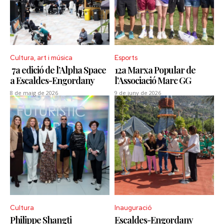
Cultura, art i música
Esports
7a edició de l’Alpha Space
12a Marxa Popular de
a Escaldes-Engordany
l’Associació Marc GG
8 de maig de 2026
9 de juny de 2026
Cultura
Inauguració
Philippe Shangti
Escaldes-Engordany