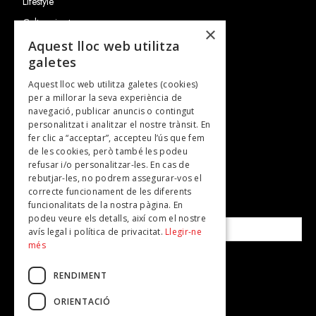
Lifestyle
Cultura i art
×
Entrevistes
Aquest lloc web utilitza
galetes
Gastronomia
Aquest lloc web utilitza galetes (cookies)
TV
per a millorar la seva experiència de
Plans per fer
navegació, publicar anuncis o contingut
personalitzat i analitzar el nostre trànsit. En
Revistes
fer clic a “acceptar”, accepteu l’ús que fem
de les cookies, però també les podeu
refusar i/o personalitzar-les. En cas de
SUBSCRIU-TE A LA NOSTRA NEWSLETTER!
rebutjar-les, no podrem assegurar-vos el
correcte funcionament de les diferents
funcionalitats de la nostra pàgina. En
Correu electrònic*
podeu veure els detalls, així com el nostre
avís legal i política de privacitat.
Llegir-ne
més
Accepto la
política de privacitat
RENDIMENT
ORIENTACIÓ