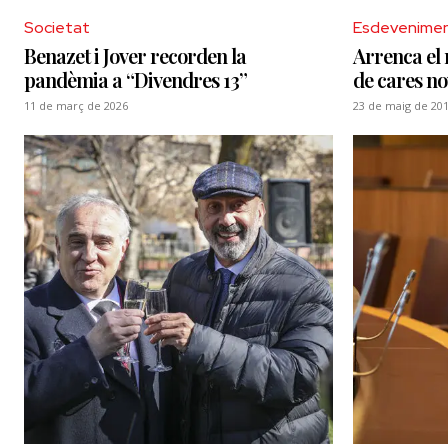
Societat
Esdevenime
Benazet i Jover recorden la
Arrenca el
pandèmia a “Divendres 13”
de cares no
11 de març de 2026
23 de maig de 20