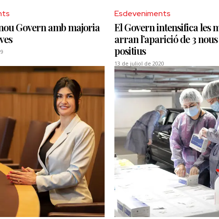
nts
Esdeveniments
 nou Govern amb majoria
El Govern intensifica les
ves
arran l’aparició de 3 nous
positius
19
13 de juliol de 2020