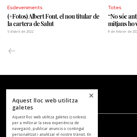
Esdeveniments
Totes
(+Fotos) Albert Font, el nou titular de
“No sóc an
la cartera de Salut
mitjans ho 
5 d'abril de 2022
9 de febrer de 20
×
Aquest lloc web utilitza
galetes
Aquest lloc web utilitza galetes (cookies)
per a millorar la seva experiència de
navegació, publicar anuncis o contingut
NOSALTRES
personalitzat i analitzar el nostre trànsit. En