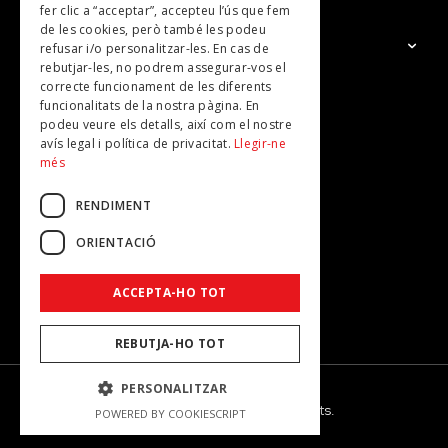
fer clic a “acceptar”, accepteu l’ús que fem
de les cookies, però també les podeu
El Grup
refusar i/o personalitzar-les. En cas de
rebutjar-les, no podrem assegurar-vos el
Contacte
correcte funcionament de les diferents
Subscripcions
funcionalitats de la nostra pàgina. En
podeu veure els detalls, així com el nostre
Publicitat
avís legal i política de privacitat.
Llegir-ne
més
RENDIMENT
ORIENTACIÓ
ACCEPTA-HO TOT
REBUTJA-HO TOT
PERSONALITZAR
© 2026 - Dona Secret - Tots els drets reservats.
POWERED BY COOKIESCRIPT