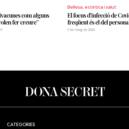
Bellesa, estètica i salut
tivacunes com alguns
El focus d’infecció de Cov
volen fer creure”
freqüent és el del personal
21
5 de maig de 2020
CATEGORIES