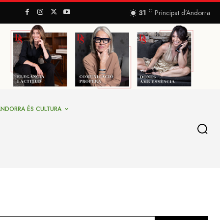
C
31
Principat d’Andorra
ANDORRA ÉS CULTURA