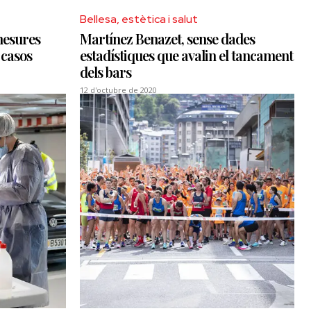
Bellesa, estètica i salut
 mesures
Martínez Benazet, sense dades
 casos
estadístiques que avalin el tancament
dels bars
12 d'octubre de 2020