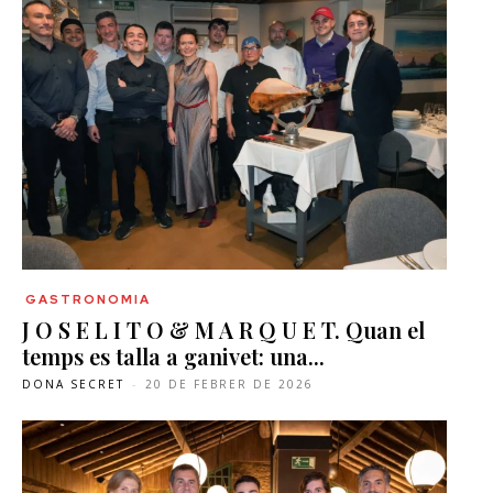
GASTRONOMIA
J O S E L I T O & M A R Q U E T. Quan el
temps es talla a ganivet: una...
DONA SECRET
-
20 DE FEBRER DE 2026