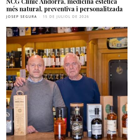
NCG Clinic Andorra, medicina estètica
més natural, preventiva i personalitzada
JOSEP SEGURA
-
15 DE JULIOL DE 2026