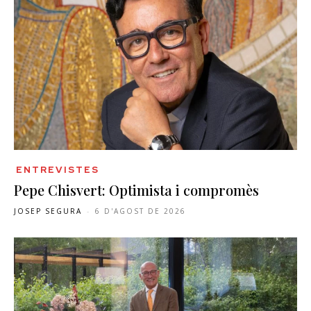
ENTREVISTES
Pepe Chisvert: Optimista i compromès
JOSEP SEGURA
-
6 D'AGOST DE 2026