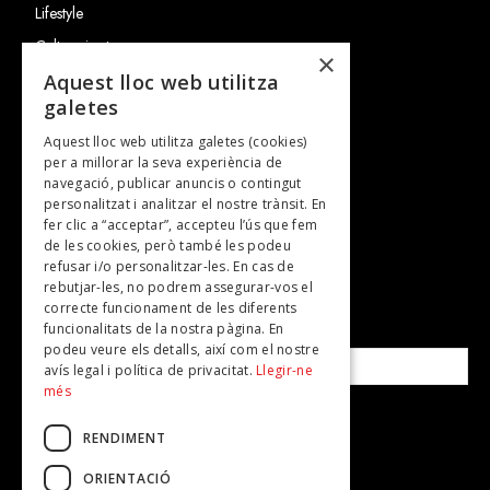
Lifestyle
Cultura i art
×
Entrevistes
Aquest lloc web utilitza
galetes
Gastronomia
Aquest lloc web utilitza galetes (cookies)
TV
per a millorar la seva experiència de
Plans per fer
navegació, publicar anuncis o contingut
personalitzat i analitzar el nostre trànsit. En
Revistes
fer clic a “acceptar”, accepteu l’ús que fem
de les cookies, però també les podeu
refusar i/o personalitzar-les. En cas de
SUBSCRIU-TE A LA NOSTRA NEWSLETTER!
rebutjar-les, no podrem assegurar-vos el
correcte funcionament de les diferents
funcionalitats de la nostra pàgina. En
Correu electrònic*
podeu veure els detalls, així com el nostre
avís legal i política de privacitat.
Llegir-ne
més
Accepto la
política de privacitat
RENDIMENT
ORIENTACIÓ