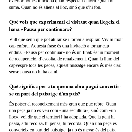
exterior només funciona quan respecta l’entorn. Quan hi
suma. Quan no és aliena al lloc, sinó que s’hi fon.
Què vols que experimenti el visitant quan llegeix el
lema «Pausa per continuar»?
Vull que senti que pot aturar-se i tornar a respirar. Vivim molt
cap enfora. Aquesta frase és una invitació a tornar cap
endins. «Pausa per continuar» no és un final: és un moment
de recuperació, d’escolta, de renaixement. Quan la llum del
capvespre toca les peces, aquest missatge encara és més clar:
sense pausa no hi ha camí.
Què significa per a tu que una obra pugui convertir-
se en part del paisatge d’un país?
És potser el reconeixement més gran que puc rebre. Quan
una peça ja no es veu com «una escultura», sinó com «un
lloc», vol dir que el territori l’ha adoptada. Que la gent hi
passa, s’hi recolza, hi pensa, hi recorda. Quan una peça es
converteix en part del paisatge, ja no és meva: és del país.