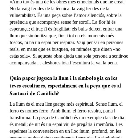
«Amb tu» és una de les obres més emocionals que he creat.
No la vaig fer des de la tècnica: la vaig fer des de la
vulnerabilitat. És una peça sobre l’amor silenciós, sobre la
presència que acompanya sense fer soroll. La flor hi és
esperança; el traç fi és fragilitat; els buits deixen entrar una
llum que simbolitza que, fins i tot en els moments més
foscos, hi ha un espai per respirar. Vaig pensar en persones
reals, en mans que es busquen, en mirades que diuen «no
estàs sola». Si aquesta obra ajuda una sola persona a sentir-se
acompanyada… aleshores tota l’escultura ja val la pena.
Quin paper juguen la llum i la simbologia en les
teves escultures, especialment en la peça que és al
Santuari de Canòlich?
La llum és el meu llenguatge més espiritual. Sense llum, el
ferro és només ferro. Amb llum, el ferro respira, parla i
transforma. La peça de Canòlich és un exemple clar: de dia
és metall; de nit és un espai viu de pregària i memòria. Les
espelmes la converteixen en un lloc íntim, profund, on les
persones poden deixar sentiments i records. La simbologia,