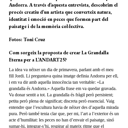
Andorra. A través d’aquesta entrevista, descobrim el
procés creatiu d’un artista que converteix natura,
identitat i emoció en peces que formen part del
paisatge i de la memòria col·lectiva.
Fotos: Toni Cruz
Com sorgeix la proposta de crear La Grandalla
Eterna per a
L’ANDART2
5?
La idea va néixer un dia de primavera, parlant amb el meu
fill Jordi. Li preguntava quina imatge definia Andorra per ell,
i em va dir amb aquella innocència tan veritable: «La
grandalla és Andorra.» Aquella frase em va quedar gravada.
Va donar sentit a tot. La grandalla és fràgil però persistent;
petita però plena de significat; discreta però essencial. Vaig
entendre que l’escultura havia de néixer des d’aquella mirada
pura. Però també tenia clar que, per mi, l’art a l’exterior és un
acte d’humilitat: les peces no han d’envair el paisatge, sinó
sumar-hi, integrar-s’hi, respirar al mateix ritme que el