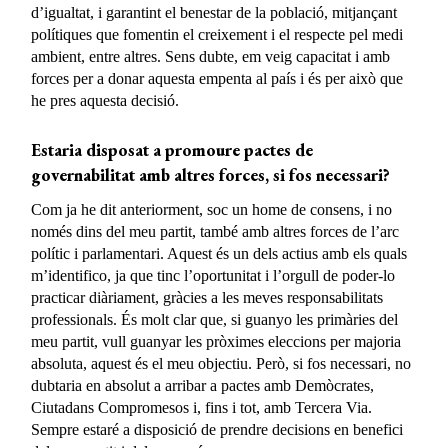
d’igualtat, i garantint el benestar de la població, mitjançant
polítiques que fomentin el creixement i el respecte pel medi
ambient, entre altres. Sens dubte, em veig capacitat i amb
forces per a donar aquesta empenta al país i és per això que
he pres aquesta decisió.
Estaria disposat a promoure pactes de
governabilitat amb altres forces, si fos necessari?
Com ja he dit anteriorment, soc un home de consens, i no
només dins del meu partit, també amb altres forces de l’arc
polític i parlamentari. Aquest és un dels actius amb els quals
m’identifico, ja que tinc l’oportunitat i l’orgull de poder-lo
practicar diàriament, gràcies a les meves responsabilitats
professionals. És molt clar que, si guanyo les primàries del
meu partit, vull guanyar les pròximes eleccions per majoria
absoluta, aquest és el meu objectiu. Però, si fos necessari, no
dubtaria en absolut a arribar a pactes amb Demòcrates,
Ciutadans Compromesos i, fins i tot, amb Tercera Via.
Sempre estaré a disposició de prendre decisions en benefici