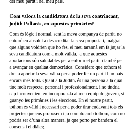
del meu partit i del meu país.
Com valora la candidatura de la seva contrincant,
Judith Pallarés, en aquestes primàries?
Com és lògic i normal, sent la meva companya de partit, no
entraré en absolut a desacreditar la seva proposta i, malgrat
que alguns voldrien que ho fes, el meu tarannà em fa jutjar la
seva candidatura com a molt vàlida, ja que aquestes
aportacions són saludables per a enfortir el partit i també per
a avançar en qualitat democràtica. Considero que tothom té
dret a aportar la seva vàlua per a poder fer un partit i un país
encara més forts. Quant a la Judith, és una persona a la qual
tinc molt respecte, personal i professionalment, i no tindria
cap inconvenient en incorporar-la al meu equip de govern, si
guanyo les primàries i les eleccions. En el nostre partit,
tothom és vàlid i necessari per a poder tirar endavant tots els
projectes que ens proposem i jo compto amb tothom, com no
podria ser d’una altra manera, ja que porto per bandera el
consens i el diàleg.