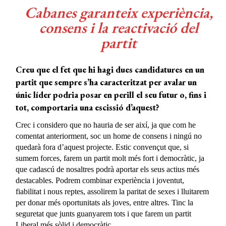
Cabanes garanteix experiència,
consens i la reactivació del
partit
Creu que el fet que hi hagi dues candidatures en un
partit que sempre s’ha caracteritzat per avalar un
únic líder podria posar en perill el seu futur o, fins i
tot, comportaria una escissió d’aquest?
Crec i considero que no hauria de ser així, ja que com he
comentat anteriorment, soc un home de consens i ningú no
quedarà fora d’aquest projecte. Estic convençut que, si
sumem forces, farem un partit molt més fort i democràtic, ja
que cadascú de nosaltres podrà aportar els seus actius més
destacables. Podrem combinar experiència i joventut,
fiabilitat i nous reptes, assolirem la paritat de sexes i lluitarem
per donar més oportunitats als joves, entre altres. Tinc la
seguretat que junts guanyarem tots i que farem un partit
Liberal més sòlid i democràtic.