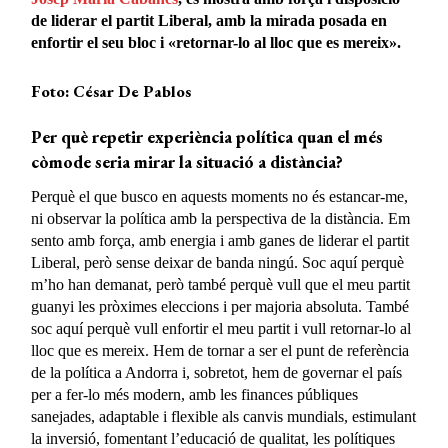
de liderar el partit Liberal, amb la mirada posada en
enfortir el seu bloc i «retornar-lo al lloc que es mereix».
Foto: César De Pablos
Per què repetir experiència política quan el més
còmode seria mirar la situació a distància?
Perquè el que busco en aquests moments no és estancar-me,
ni observar la política amb la perspectiva de la distància. Em
sento amb força, amb energia i amb ganes de liderar el partit
Liberal, però sense deixar de banda ningú. Soc aquí perquè
m’ho han demanat, però també perquè vull que el meu partit
guanyi les pròximes eleccions i per majoria absoluta. També
soc aquí perquè vull enfortir el meu partit i vull retornar-lo al
lloc que es mereix. Hem de tornar a ser el punt de referència
de la política a Andorra i, sobretot, hem de governar el país
per a fer-lo més modern, amb les finances públiques
sanejades, adaptable i flexible als canvis mundials, estimulant
la inversió, fomentant l’educació de qualitat, les polítiques