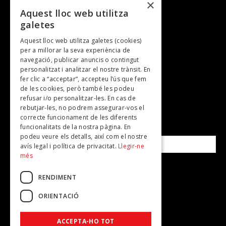
×
Entrevistes
Aquest lloc web utilitza
galetes
Gastronomia
Aquest lloc web utilitza galetes (cookies)
TV
per a millorar la seva experiència de
Plans per fer
navegació, publicar anuncis o contingut
personalitzat i analitzar el nostre trànsit. En
Revistes
fer clic a “acceptar”, accepteu l’ús que fem
de les cookies, però també les podeu
refusar i/o personalitzar-les. En cas de
SUBSCRIU-TE A LA NOSTRA NEWSLETTER!
rebutjar-les, no podrem assegurar-vos el
correcte funcionament de les diferents
funcionalitats de la nostra pàgina. En
Correu electrònic*
podeu veure els detalls, així com el nostre
avís legal i política de privacitat.
Llegir-ne
més
Accepto la
política de privacitat
RENDIMENT
ORIENTACIÓ
ACCEPTA-HO TOT