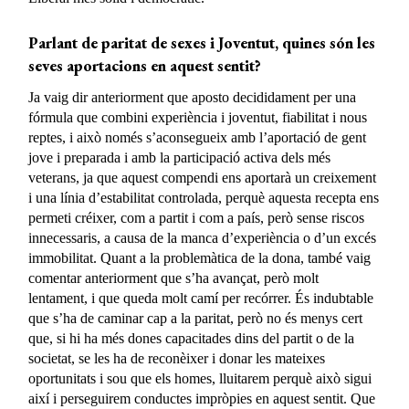
Parlant de paritat de sexes i Joventut, quines són les
seves aportacions en aquest sentit?
Ja vaig dir anteriorment que aposto decididament per una
fórmula que combini experiència i joventut, fiabilitat i nous
reptes, i això només s’aconsegueix amb l’aportació de gent
jove i preparada i amb la participació activa dels més
veterans, ja que aquest compendi ens aportarà un creixement
i una línia d’estabilitat controlada, perquè aquesta recepta ens
permeti créixer, com a partit i com a país, però sense riscos
innecessaris, a causa de la manca d’experiència o d’un excés
immobilitat. Quant a la problemàtica de la dona, també vaig
comentar anteriorment que s’ha avançat, però molt
lentament, i que queda molt camí per recórrer. És indubtable
que s’ha de caminar cap a la paritat, però no és menys cert
que, si hi ha més dones capacitades dins del partit o de la
societat, se les ha de reconèixer i donar les mateixes
oportunitats i sou que els homes, lluitarem perquè això sigui
així i perseguirem conductes impròpies en aquest sentit. Que