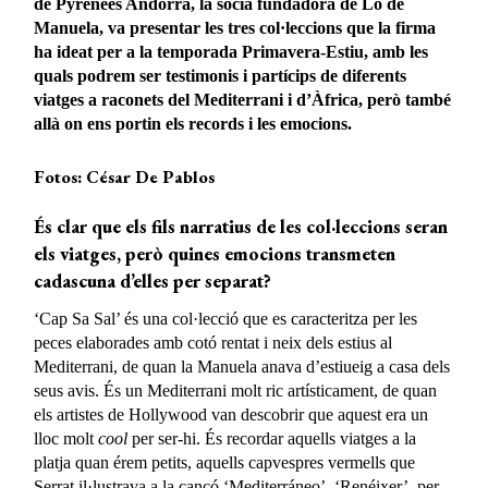
de Pyrénées Andorra, la sòcia fundadora de Lo de
Manuela, va presentar les tres col·leccions que la firma
ha ideat per a la temporada Primavera-Estiu, amb les
quals podrem ser testimonis i partícips de diferents
viatges a raconets del Mediterrani i d’Àfrica, però també
allà on ens portin els records i les emocions.
Fotos: César De Pablos
És clar que els fils narratius de les col·leccions seran
els viatges, però quines emocions transmeten
cadascuna d’elles per separat?
‘Cap Sa Sal’ és una col·lecció que es caracteritza per les
peces elaborades amb cotó rentat i neix dels estius al
Mediterrani, de quan la Manuela anava d’estiueig a casa dels
seus avis. És un Mediterrani molt ric artísticament, de quan
els artistes de Hollywood van descobrir que aquest era un
lloc molt
cool
per ser-hi. És recordar aquells viatges a la
platja quan érem petits, aquells capvespres vermells que
Serrat il·lustrava a la cançó ‘Mediterráneo’. ‘Renéixer’, per