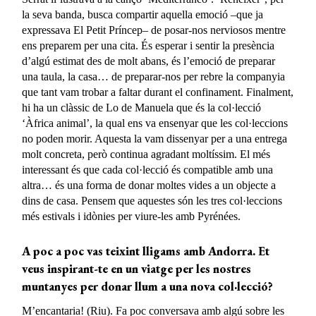
la seva banda, busca compartir aquella emoció –que ja
expressava El Petit Príncep– de posar-nos nerviosos mentre
ens preparem per una cita. És esperar i sentir la presència
d’algú estimat des de molt abans, és l’emoció de preparar
una taula, la casa… de preparar-nos per rebre la companyia
que tant vam trobar a faltar durant el confinament. Finalment,
hi ha un clàssic de Lo de Manuela que és la col·lecció
‘Àfrica animal’, la qual ens va ensenyar que les col·leccions
no poden morir. Aquesta la vam dissenyar per a una entrega
molt concreta, però continua agradant moltíssim. El més
interessant és que cada col·lecció és compatible amb una
altra… és una forma de donar moltes vides a un objecte a
dins de casa. Pensem que aquestes són les tres col·leccions
més estivals i idònies per viure-les amb Pyrénées.
A poc a poc vas teixint lligams amb Andorra. Et
veus inspirant-te en un viatge per les nostres
muntanyes per donar llum a una nova col·lecció?
M’encantaria! (Riu). Fa poc conversava amb algú sobre les