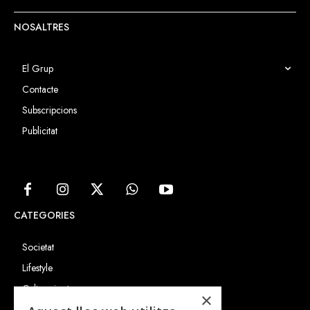
NOSALTRES
El Grup
Contacte
Subscripcions
Publicitat
CATEGORIES
Societat
Lifestyle
Cultura i art
×
Entrevistes