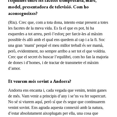
l’equilibri entre les facetes d’empresària, mare,
model, presentadora de televisió. Com ho
aconsegueixes?
(Riu). Crec que, com a tota dona, intento estar present a totes
les facetes de la meva vida. Es fa el que es pot, hi ha
esquerdes a tot arreu, però l’esforç per farcir-les al màxim
possible és allò amb el qual ens quedem al cap i a la fi. Soc
una gran ‘mami’ perquè el meu millor treball és ser mamà,
però, evidentment, no sempre arribo a ser tot el que voldria.
Crec que el secret és buscar l’equilibri, com ho fan la majoria
de dones i d’homes, i de tractar de transmetre el màxim
d’amor.
Et veurem més sovint a Andorra?
Andorra ens encanta i, cada vegada que venim, tenim ganes
de més. Vam venir a principis d’any i se’ns va fer supercurt.
No sé si viurem aquí, però sí que és segur que continuarem
venint sovint. Ens agrada aquesta connexió amb la natura,
d’estar absolutament aixoplugats per ella, una cosa que