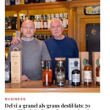
BUSINESS
Del vi a granel als grans destil·lats: 70