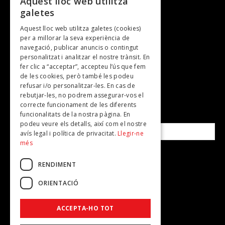
Aquest lloc web utilitza
galetes
Gastronomia
Aquest lloc web utilitza galetes (cookies)
TV
per a millorar la seva experiència de
Plans per fer
navegació, publicar anuncis o contingut
personalitzat i analitzar el nostre trànsit. En
Revistes
fer clic a “acceptar”, accepteu l’ús que fem
de les cookies, però també les podeu
refusar i/o personalitzar-les. En cas de
SUBSCRIU-TE A LA NOSTRA NEWSLETTER!
rebutjar-les, no podrem assegurar-vos el
correcte funcionament de les diferents
funcionalitats de la nostra pàgina. En
Correu electrònic*
podeu veure els detalls, així com el nostre
avís legal i política de privacitat.
Llegir-ne
més
Accepto la
política de privacitat
RENDIMENT
ORIENTACIÓ
ACCEPTA-HO TOT