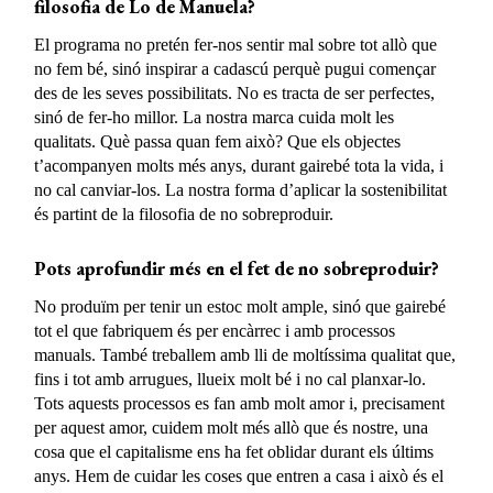
filosofia de Lo de Manuela?
El programa no pretén fer-nos sentir mal sobre tot allò que
no fem bé, sinó inspirar a cadascú perquè pugui començar
des de les seves possibilitats. No es tracta de ser perfectes,
sinó de fer-ho millor. La nostra marca cuida molt les
qualitats. Què passa quan fem això? Que els objectes
t’acompanyen molts més anys, durant gairebé tota la vida, i
no cal canviar-los. La nostra forma d’aplicar la sostenibilitat
és partint de la filosofia de no sobreproduir.
Pots aprofundir més en el fet de no sobreproduir?
No produïm per tenir un estoc molt ample, sinó que gairebé
tot el que fabriquem és per encàrrec i amb processos
manuals. També treballem amb lli de moltíssima qualitat que,
fins i tot amb arrugues, llueix molt bé i no cal planxar-lo.
Tots aquests processos es fan amb molt amor i, precisament
per aquest amor, cuidem molt més allò que és nostre, una
cosa que el capitalisme ens ha fet oblidar durant els últims
anys. Hem de cuidar les coses que entren a casa i això és el