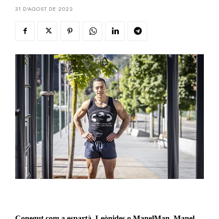
31 D'AGOST DE 2022
Conegut com a espartà, Leònides o ManelMan, Manel