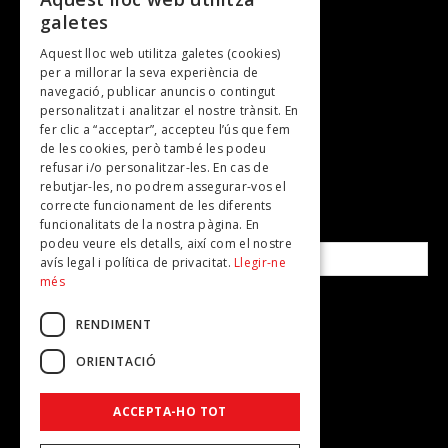
galetes
Gastronomia
Aquest lloc web utilitza galetes (cookies)
TV
per a millorar la seva experiència de
Plans per fer
navegació, publicar anuncis o contingut
personalitzat i analitzar el nostre trànsit. En
Revistes
fer clic a “acceptar”, accepteu l’ús que fem
de les cookies, però també les podeu
refusar i/o personalitzar-les. En cas de
SUBSCRIU-TE A LA NOSTRA NEWSLETTER!
rebutjar-les, no podrem assegurar-vos el
correcte funcionament de les diferents
funcionalitats de la nostra pàgina. En
Correu electrònic*
podeu veure els detalls, així com el nostre
avís legal i política de privacitat.
Llegir-ne
més
Accepto la
política de privacitat
RENDIMENT
ORIENTACIÓ
ACCEPTA-HO TOT