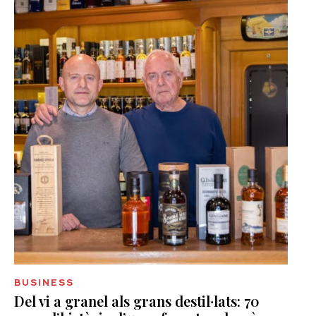
BUSINESS
Del vi a granel als grans destil·lats: 70