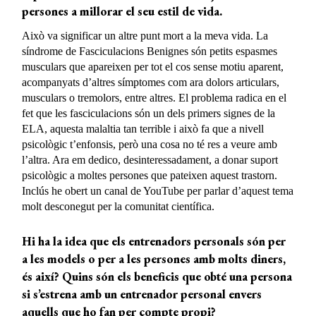
persones a millorar el seu estil de vida.
Això va significar un altre punt mort a la meva vida. La
síndrome de Fasciculacions Benignes són petits espasmes
musculars que apareixen per tot el cos sense motiu aparent,
acompanyats d’altres símptomes com ara dolors articulars,
musculars o tremolors, entre altres. El problema radica en el
fet que les fasciculacions són un dels primers signes de la
ELA, aquesta malaltia tan terrible i això fa que a nivell
psicològic t’enfonsis, però una cosa no té res a veure amb
l’altra. Ara em dedico, desinteressadament, a donar suport
psicològic a moltes persones que pateixen aquest trastorn.
Inclús he obert un canal de YouTube per parlar d’aquest tema
molt desconegut per la comunitat científica.
Hi ha la idea que els entrenadors personals són per
a les models o per a les persones amb molts diners,
és així? Quins són els beneficis que obté una persona
si s’estrena amb un entrenador personal envers
aquells que ho fan per compte propi?