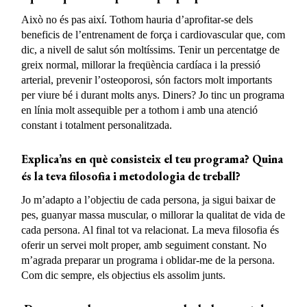
Això no és pas així. Tothom hauria d’aprofitar-se dels
beneficis de l’entrenament de força i cardiovascular que, com
dic, a nivell de salut són moltíssims. Tenir un percentatge de
greix normal, millorar la freqüència cardíaca i la pressió
arterial, prevenir l’osteoporosi, són factors molt importants
per viure bé i durant molts anys. Diners? Jo tinc un programa
en línia molt assequible per a tothom i amb una atenció
constant i totalment personalitzada.
Explica’ns en què consisteix el teu programa? Quina
és la teva filosofia i metodologia de treball?
Jo m’adapto a l’objectiu de cada persona, ja sigui baixar de
pes, guanyar massa muscular, o millorar la qualitat de vida de
cada persona. Al final tot va relacionat. La meva filosofia és
oferir un servei molt proper, amb seguiment constant. No
m’agrada preparar un programa i oblidar-me de la persona.
Com dic sempre, els objectius els assolim junts.