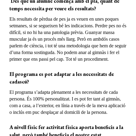
Des que un alumne comença amb el pla, quant de
temps necessita per veure els resultats?
Els resultats de pèrdua de pes ja es veuen en unes poques
setmanes, si se segueixen bé les indicacions. Perdre pes no és
difícil, si no hi ha una patologia prèvia. Guanyar massa
muscular ja és un procés més llarg. Però en ambdós casos
parlem de ciència, i tot té una metodologia que hem de seguir
d’una forma sostinguda. No podem anar al gimnàs i fer el
primer que ens passi pel cap. Tot té un procediment.
El programa es pot adaptar a les necessitats de
cadascú?
El programa s’adapta plenament a les necessitats de cada
persona. És 100% personalitzat. I es pot fer tant al gimnàs,
com a casa, a l’exterior, en línia a través de la meva aplicació
o inclús em puc desplaçar al domicili de la persona.
A nivell físic fer activitat física aporta beneficis a la
salut, però també beneficia el nostre estat