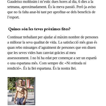
Gaudeixo moltíssim i m’estic dues hores al dia, 6 dies a la
setmana, aproximadament. És la meva passió. Però ja aviso
que no fa falta anar-hi tant per aprofitar-se dels beneficis de
l’esport.
Quines són les teves pròximes fites?
Continuar treballant per ajudar al màxim nombre de persones
a millorar la seva qualitat de vida. La satisfacció més gran és
quan rebo missatges d’agraïment de persones que em diuen
que les seves vides han canviat gràcies al meu
assessorament. I no hi ha edat per començar a ser un espartà
o una espartana més. Com sempre dic «Ni retirada ni
rendició». És la llei espartana. És la nostra llei.