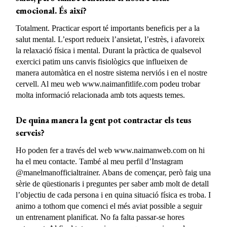
emocional. És així?
Totalment. Practicar esport té importants beneficis per a la
salut mental. L’esport redueix l’ansietat, l’estrès, i afavoreix
la relaxació física i mental. Durant la pràctica de qualsevol
exercici patim uns canvis fisiològics que influeixen de
manera automàtica en el nostre sistema nerviós i en el nostre
cervell. Al meu web www.naimanfitlife.com podeu trobar
molta informació relacionada amb tots aquests temes.
De quina manera la gent pot contractar els teus
serveis?
Ho poden fer a través del web www.naimanweb.com on hi
ha el meu contacte. També al meu perfil d’Instagram
@manelmanofficialtrainer. Abans de començar, però faig una
sèrie de qüestionaris i preguntes per saber amb molt de detall
l’objectiu de cada persona i en quina situació física es troba. I
animo a tothom que comenci el més aviat possible a seguir
un entrenament planificat. No fa falta passar-se hores