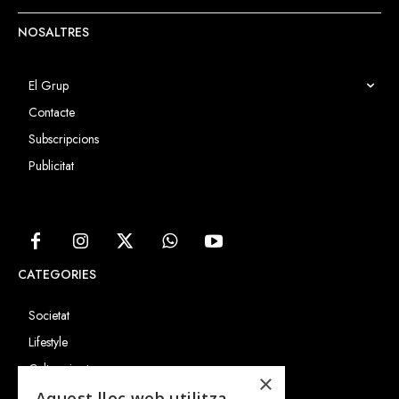
NOSALTRES
El Grup
Contacte
Subscripcions
Publicitat
CATEGORIES
Societat
Lifestyle
Cultura i art
×
Entrevistes
Aquest lloc web utilitza