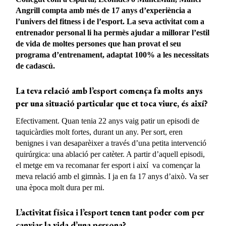
Angrill compta amb més de 17 anys d’experiència a
l’univers del fitness i de l’esport. La seva activitat com a
entrenador personal li ha permès ajudar a millorar l’estil
de vida de moltes persones que han provat el seu
programa d’entrenament, adaptat 100% a les necessitats
de cadascú.
La teva relació amb l’esport comença fa molts anys
per una situació particular que et toca viure, és així?
Efectivament. Quan tenia 22 anys vaig patir un episodi de
taquicàrdies molt fortes, durant un any. Per sort, eren
benignes i van desaparèixer a través d’una petita intervenció
quirúrgica: una ablació per catèter. A partir d’aquell episodi,
el metge em va recomanar fer esport i així va començar la
meva relació amb el gimnàs. I ja en fa 17 anys d’això. Va ser
una època molt dura per mi.
L’activitat física i l’esport tenen tant poder com per
canviar la vida d’una persona?