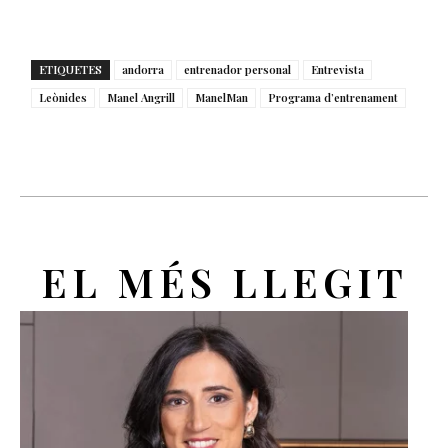
ETIQUETES
andorra
entrenador personal
Entrevista
Leònides
Manel Angrill
ManelMan
Programa d’entrenament
EL MÉS LLEGIT