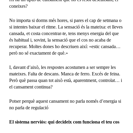
coneixes?
No importa si dorms més hores, si pares el cap de setmana o
si intentes baixar el ritme. La sensació és la mateixa: et lleves
cansada, et costa concentrar-te, tens menys energia del que
és habitual i, sovint, la sensació que el cos no acaba de
recuperar. Moltes dones ho descriuen així: «estic cansada…
però no sé exactament de què.»
I, davant d’això, les respostes acostumen a ser sempre les
mateixes. Falta de descans. Manca de ferro. Excés de feina.
Però què passa quan tot això està, aparentment, controlat… i
el cansament continua?
Potser perquè aquest cansament no parla només d’energia si
no parla de regulació
El sistema nerviós: qui decideix com funciona el teu cos