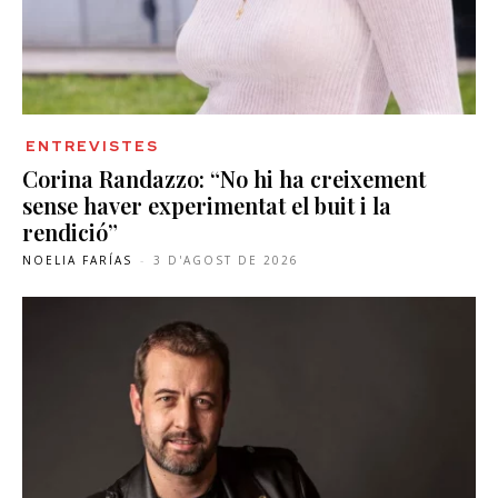
ENTREVISTES
Corina Randazzo: “No hi ha creixement
sense haver experimentat el buit i la
rendició”
NOELIA FARÍAS
-
3 D'AGOST DE 2026