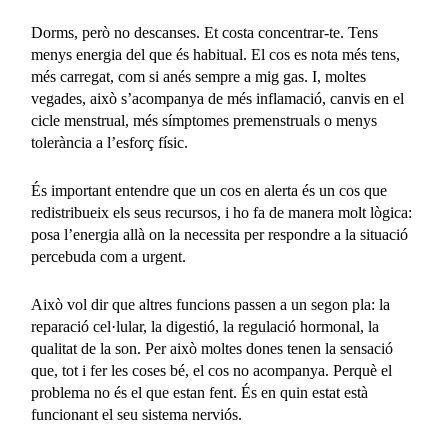
Dorms, però no descanses. Et costa concentrar-te. Tens
menys energia del que és habitual. El cos es nota més tens,
més carregat, com si anés sempre a mig gas. I, moltes
vegades, això s’acompanya de més inflamació, canvis en el
cicle menstrual, més símptomes premenstruals o menys
tolerància a l’esforç físic.
És important entendre que un cos en alerta és un cos que
redistribueix els seus recursos, i ho fa de manera molt lògica:
posa l’energia allà on la necessita per respondre a la situació
percebuda com a urgent.
Això vol dir que altres funcions passen a un segon pla: la
reparació cel·lular, la digestió, la regulació hormonal, la
qualitat de la son. Per això moltes dones tenen la sensació
que, tot i fer les coses bé, el cos no acompanya. Perquè el
problema no és el que estan fent. És en quin estat està
funcionant el seu sistema nerviós.