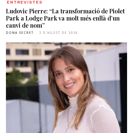
ENTREVISTES
Ludovic Pierre: “La transformació de Piolet
Park a Lodge Park va molt més enllà d’un
canvi de nom”
DONA SECRET
-
3 D'AGOST DE 2026