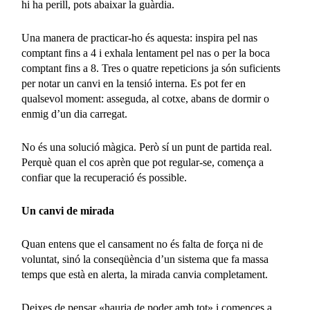
hi ha perill, pots abaixar la guàrdia.
Una manera de practicar-ho és aquesta: inspira pel nas
comptant fins a 4 i exhala lentament pel nas o per la boca
comptant fins a 8. Tres o quatre repeticions ja són suficients
per notar un canvi en la tensió interna. Es pot fer en
qualsevol moment: asseguda, al cotxe, abans de dormir o
enmig d’un dia carregat.
No és una solució màgica. Però sí un punt de partida real.
Perquè quan el cos aprèn que pot regular-se, comença a
confiar que la recuperació és possible.
Un canvi de mirada
Quan entens que el cansament no és falta de força ni de
voluntat, sinó la conseqüència d’un sistema que fa massa
temps que està en alerta, la mirada canvia completament.
Deixes de pensar «hauria de poder amb tot» i comences a