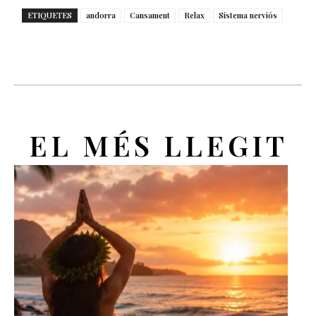
ETIQUETES
andorra
Cansament
Relax
Sistema nerviós
EL MÉS LLEGIT