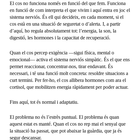
El cos no funciona només en funció del que fem. Funciona
en funció de com interpreta el que vivim i aquí entra en joc el
sistema nerviós. És ell qui decideix, en cada moment, si el
cos està en una situació de seguretat o d’alerta. I, a partir
d’aquí, ho regula absolutament tot: l’energia, la son, la
digestió, les hormones i la capacitat de recuperació.
Quan el cos percep exigència —sigui física, mental o
emocional— activa el sistema nerviós simpàtic. És el que ens
permet reaccionar, concentrar-nos, tirar endavant. És
necessari, i té una funció molt concreta: resoldre situacions a
curt termini. Per fer-ho, el cos allibera hormones com ara el
cortisol, que mobilitzen energia ràpidament per poder actuar.
Fins aquí, tot és normal i adaptatiu.
El problema no és l’estrès puntual. El problema és quan
aquest estat es manté. Quan el cos no rep mai el senyal que
la situació ha passat, que pot abaixar la guàrdia, que ja és
segur descansar.