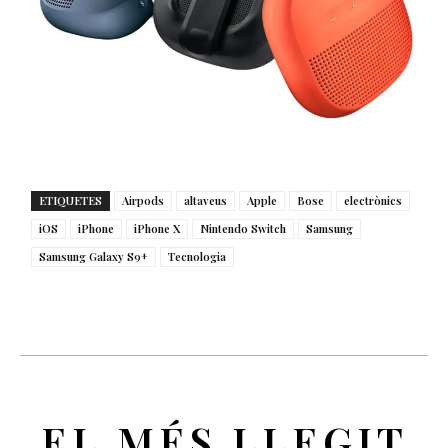
ETIQUETES
Airpods
altaveus
Apple
Bose
electrònics
iOS
iPhone
iPhone X
Nintendo Switch
Samsung
Samsung Galaxy S9+
Tecnologia
EL MÉS LLEGIT