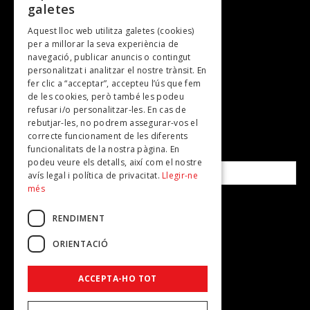
galetes
Gastronomia
Aquest lloc web utilitza galetes (cookies)
TV
per a millorar la seva experiència de
Plans per fer
navegació, publicar anuncis o contingut
personalitzat i analitzar el nostre trànsit. En
Revistes
fer clic a “acceptar”, accepteu l’ús que fem
de les cookies, però també les podeu
refusar i/o personalitzar-les. En cas de
SUBSCRIU-TE A LA NOSTRA NEWSLETTER!
rebutjar-les, no podrem assegurar-vos el
correcte funcionament de les diferents
funcionalitats de la nostra pàgina. En
Correu electrònic*
podeu veure els detalls, així com el nostre
avís legal i política de privacitat.
Llegir-ne
més
Accepto la
política de privacitat
RENDIMENT
ORIENTACIÓ
ACCEPTA-HO TOT