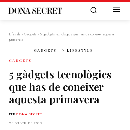
Lifestyle
Gadgets
5 gàdgets tecnològics que has de coneixer aquesta
primavera
GADGETS
LIFESTYLE
GADGETS
5 gàdgets tecnològics
que has de coneixer
aquesta primavera
PER
DONA SECRET
25 D'ABRIL DE 2018