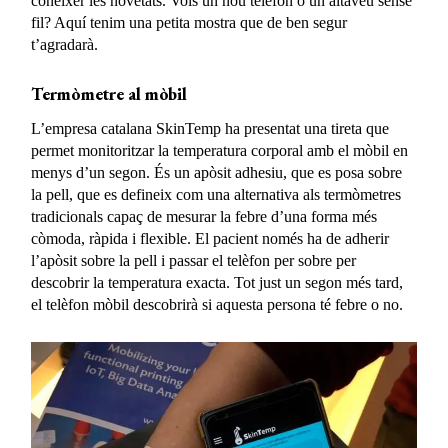
coneixer les novetats. Vols un nou telèfon o un altaveu sense
fil? Aquí tenim una petita mostra que de ben segur
t’agradarà.
Termòmetre al mòbil
L’empresa catalana SkinTemp ha presentat una tireta que
permet monitoritzar la temperatura corporal amb el mòbil en
menys d’un segon. És un apòsit adhesiu, que es posa sobre
la pell, que es defineix com una alternativa als termòmetres
tradicionals capaç de mesurar la febre d’una forma més
còmoda, ràpida i flexible. El pacient només ha de adherir
l’apòsit sobre la pell i passar el telèfon per sobre per
descobrir la temperatura exacta. Tot just un segon més tard,
el telèfon mòbil descobrirà si aquesta persona té febre o no.