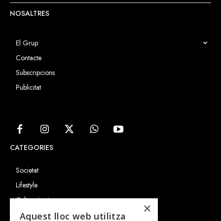
NOSALTRES
El Grup
Contacte
Subscripcions
Publicitat
CATEGORIES
Societat
Lifestyle
Cultura i art
×
Entrevistes
Aquest lloc web utilitza