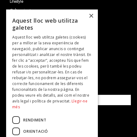
Lifestyle
Cultura i art
×
Entrevistes
Aquest lloc web utilitza
galetes
Gastronomia
Aquest lloc web utilitza galetes (cookies)
TV
per a millorar la seva experiència de
Plans per fer
navegació, publicar anuncis o contingut
personalitzat i analitzar el nostre trànsit. En
Revistes
fer clic a “acceptar”, accepteu l’ús que fem
de les cookies, però també les podeu
refusar i/o personalitzar-les. En cas de
SUBSCRIU-TE A LA NOSTRA NEWSLETTER!
rebutjar-les, no podrem assegurar-vos el
correcte funcionament de les diferents
funcionalitats de la nostra pàgina. En
Correu electrònic*
podeu veure els detalls, així com el nostre
avís legal i política de privacitat.
Llegir-ne
més
Accepto la
política de privacitat
RENDIMENT
ORIENTACIÓ