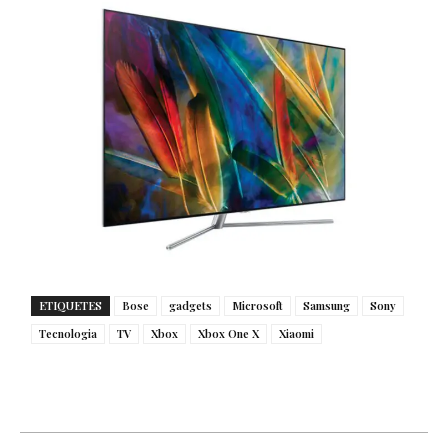
ETIQUETES
Bose
gadgets
Microsoft
Samsung
Sony
Tecnologia
TV
Xbox
Xbox One X
Xiaomi