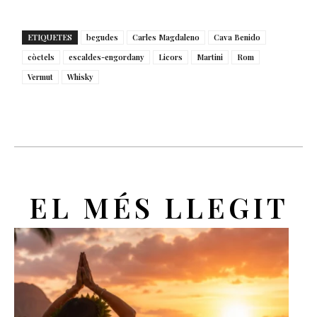
ETIQUETES
begudes
Carles Magdaleno
Cava Benido
còctels
escaldes-engordany
Licors
Martini
Rom
Vermut
Whisky
EL MÉS LLEGIT