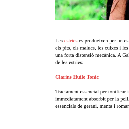
Les
estries
es produeixen per un est
els pits, els malucs, les cuixes i l
una forta distensió mecànica. A Gal
de les estries:
Clarins Huile Tonic
Tractament essencial per toni­ficar i
immediatament absorbit per la pell. 
essencials de gerani, menta i romaní