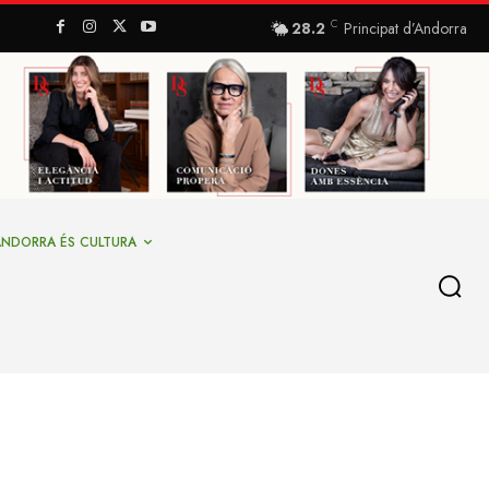
C
28.2
Principat d’Andorra
ANDORRA ÉS CULTURA