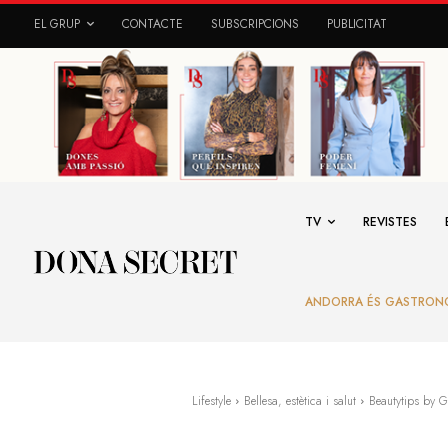
EL GRUP
CONTACTE
SUBSCRIPCIONS
PUBLICITAT
TV
REVISTES
ANDORRA ÉS GASTRON
Lifestyle
Bellesa, estètica i salut
Beautytips by Ga