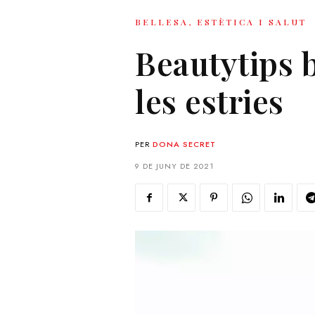
BELLESA, ESTÈTICA I SALUT
Beautytips 
les estries
PER
DONA SECRET
9 DE JUNY DE 2021