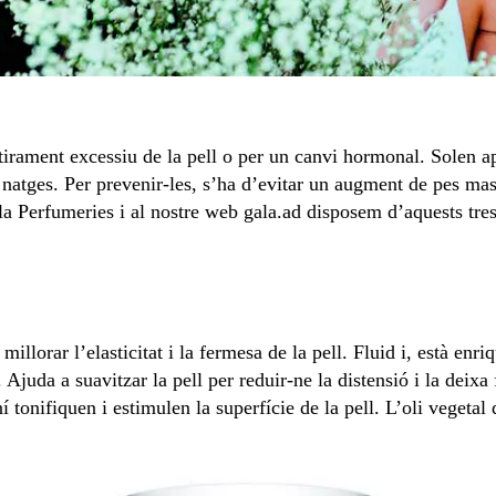
irament excessiu de la pell o per un canvi hormonal. Solen ap
es natges. Per prevenir-les, s’ha d’evitar un augment de pes mas
a Perfumeries i al nostre web gala.ad disposem d’aquests tres 
 millorar l’elasticitat i la fermesa de la pell. Fluid i, està enri
Ajuda a suavitzar la pell per reduir-ne la distensió i la deixa f
 toni­fiquen i estimulen la superfície de la pell. L’oli vegetal 