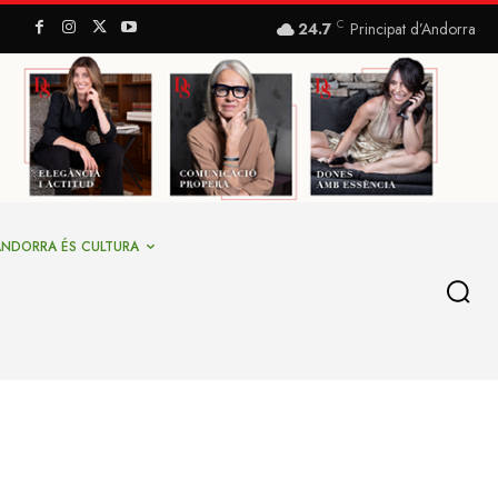
C
24.7
Principat d’Andorra
ANDORRA ÉS CULTURA