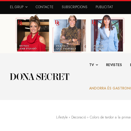
EL GRUP
CONTACTE
SUBSCRIPCIONS
PUBLICITAT
TV
REVISTES
ANDORRA ÉS GASTRON
Lifestyle
Decoració
Colors de tardor a la prima