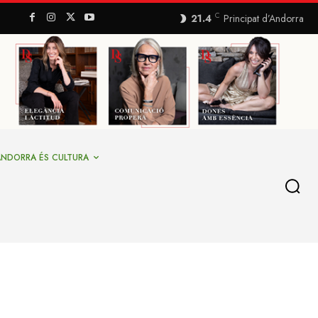
C
21.4
Principat d’Andorra
ANDORRA ÉS CULTURA