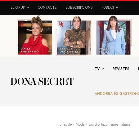
EL GRUP
CONTACTE
SUBSCRIPCIONS
PUBLICITAT
TV
REVISTES
ANDORRA ÉS GASTRON
Lifestyle
Moda
Emidio Tucci, aires italians