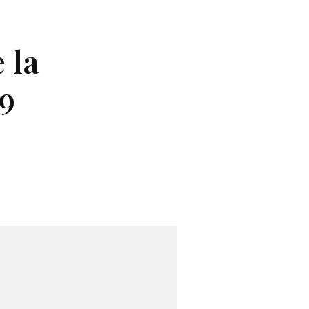
 la
19