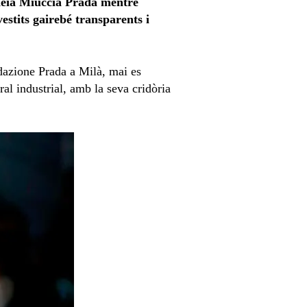
 deia Miuccia Prada mentre
estits gairebé transparents i
ndazione Prada a Milà, mai es
ral industrial, amb la seva cridòria