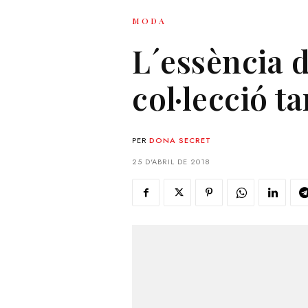
MODA
L´essència d
col·lecció 
PER
DONA SECRET
25 D'ABRIL DE 2018