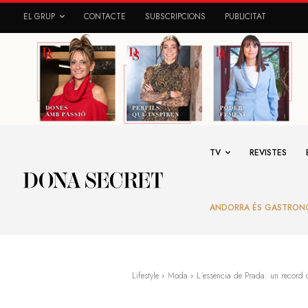
EL GRUP
CONTACTE
SUBSCRIPCIONS
PUBLICITAT
TV
REVISTES
ANDORRA ÉS GASTRON
Lifestyle
Moda
L´essència de Prada: un record d