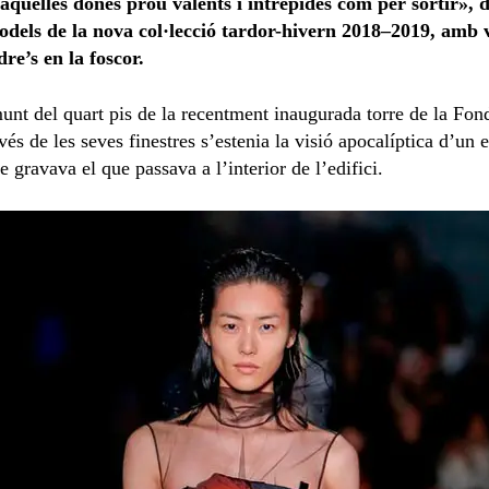
 aquelles dones prou valents i intrèpides com per sortir»,
models de la nova col·lecció tardor-hivern 2018–2019, amb v
dre’s en la foscor.
munt del quart pis de la recentment inaugurada torre de la Fo
vés de les seves finestres s’estenia la visió apocalíptica d’un e
e gravava el que passava a l’interior de l’edifici.