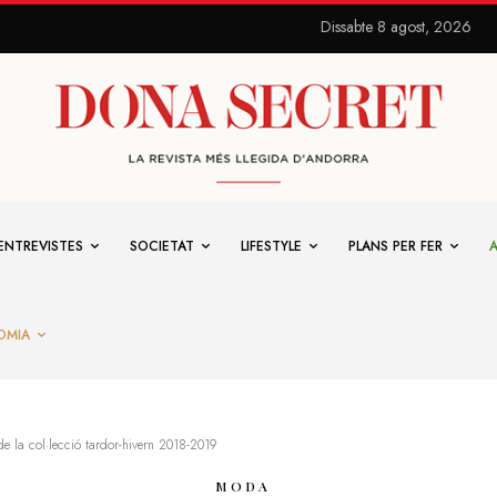
Dissabte 8 agost, 2026
ENTREVISTES
SOCIETAT
LIFESTYLE
PLANS PER FER
OMIA
e la col·lecció tardor-hivern 2018-2019
MODA