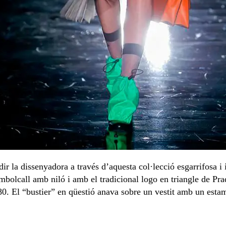
a dir la dissenyadora a través d’aquesta col·lecció esgarrifosa
bolcall amb niló i amb el tradicional logo en triangle de Pra
0. El “bustier” en qüestió anava sobre un vestit amb un estampa