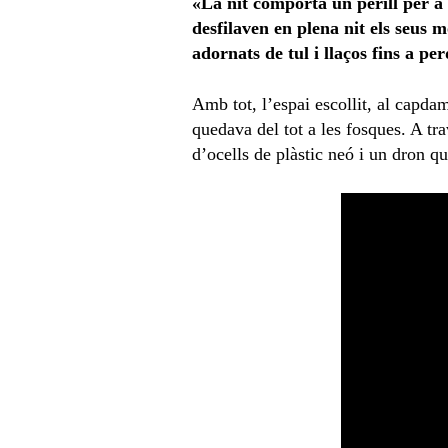
«La nit comporta un perill per a
desfilaven en plena nit els seus 
adornats de tul i llaços fins a per
Amb tot, l’espai escollit, al capda
quedava del tot a les fosques. A tra
d’ocells de plàstic neó i un dron qu