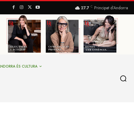
C
27.7
Principat d’Andorra
ANDORRA ÉS CULTURA