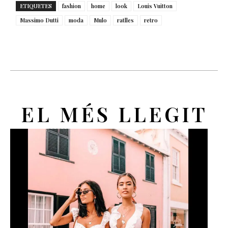
ETIQUETES
fashion
home
look
Louis Vuitton
Massimo Dutti
moda
Mulo
ratlles
retro
EL MÉS LLEGIT