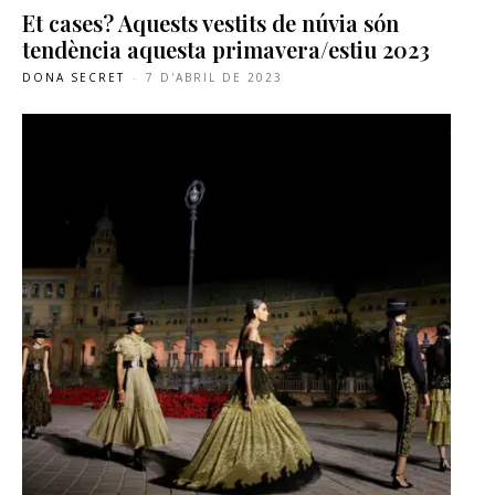
Et cases? Aquests vestits de núvia són
tendència aquesta primavera/estiu 2023
DONA SECRET
-
7 D'ABRIL DE 2023