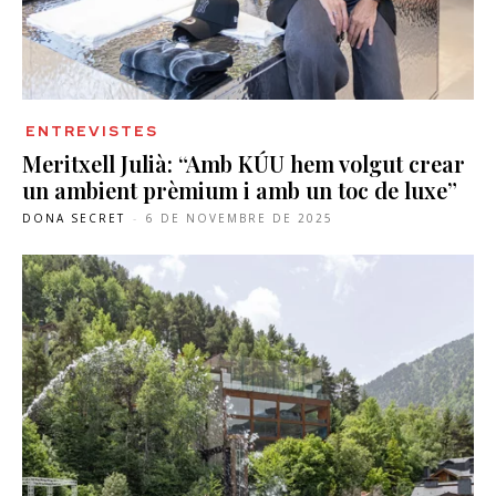
ENTREVISTES
Meritxell Julià: “Amb KÚU hem volgut crear
un ambient prèmium i amb un toc de luxe”
DONA SECRET
-
6 DE NOVEMBRE DE 2025