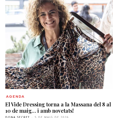
AGENDA
El Vide Dressing torna a la Massana del 8 al
10 de maig… i amb novetats!
DONA SECRET
-
5 DE MAIG DE 2026