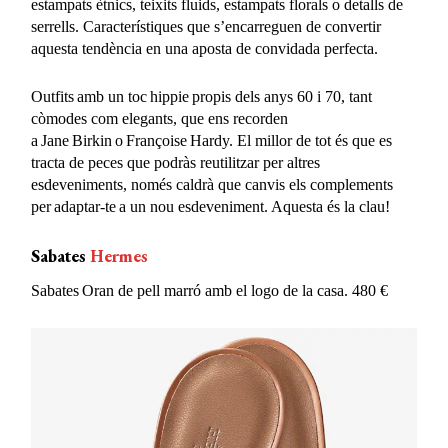
estampats ètnics, teixits fluids, estampats florals o detalls de
serrells. Característiques que s’encarreguen de convertir
aquesta tendència en una aposta de convidada perfecta.
Outfits amb un toc hippie propis dels anys 60 i 70, tant
còmodes com elegants, que ens recorden
a Jane Birkin o Françoise Hardy. El millor de tot és que es
tracta de peces que podràs reutilitzar per altres
esdeveniments, només caldrà que canvis els complements
per adaptar-te a un nou esdeveniment. Aquesta és la clau!
Sabates
Hermes
Sabates Oran de
pell
marró
amb
el logo de la casa. 480 €