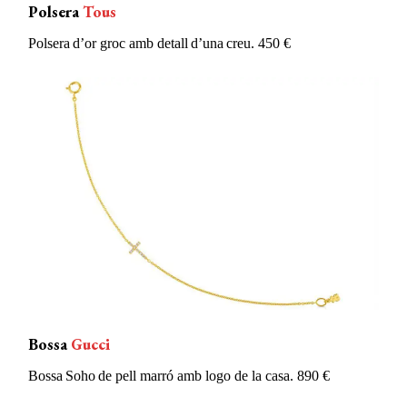
Polsera
Tous
P
o
lsera
d’or
groc
amb
detall
d’una
creu
. 450 €
Bossa
Gucci
Bossa Soho de
pell
marró
amb
logo de la casa. 890 €