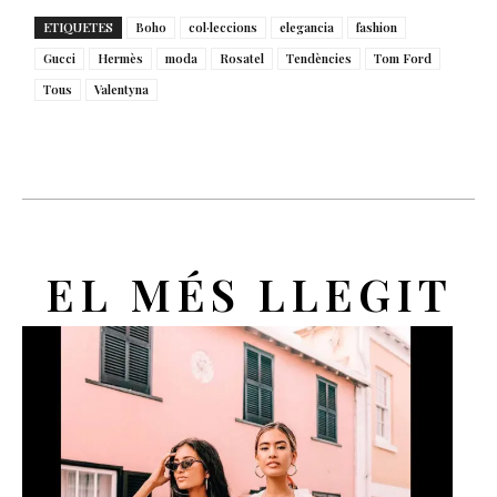
ETIQUETES
Boho
col·leccions
elegancia
fashion
Gucci
Hermès
moda
Rosatel
Tendències
Tom Ford
Tous
Valentyna
EL MÉS LLEGIT