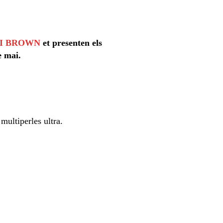
BI BROWN
et presenten els
e mai.
multiperles ultra.