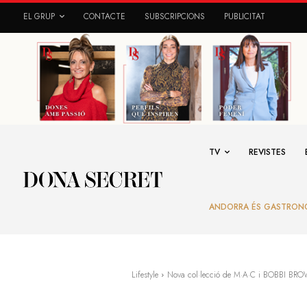
EL GRUP
CONTACTE
SUBSCRIPCIONS
PUBLICITAT
TV
REVISTES
ANDORRA ÉS GASTRON
Lifestyle
Nova col·lecció de M·A·C i BOBBI BR