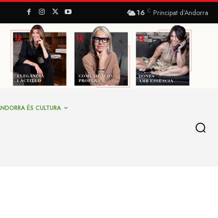
C
16
Principat d’Andorra
ANDORRA ÉS CULTURA