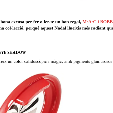
 bona excusa per fer o fer-te un bon regal,
M·A·C i BOB
ma col·lecció, perquè aquest Nadal llueixis més radiant qu
EYE SHADOW
reix un color calidoscòpic i màgic, amb pigments glamurosos 