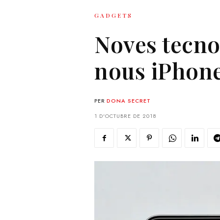
GADGETS
Noves tecnol
nous iPhon
PER
DONA SECRET
1 D'OCTUBRE DE 2018