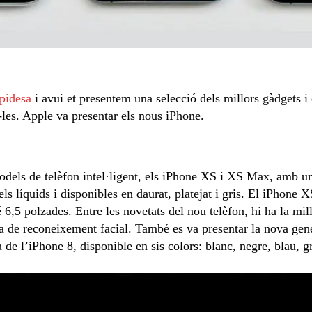
pidesa
i avui et presentem una selecció dels millors gàdgets i
-les. Apple va presentar els nous iPhone.
odels de telèfon intel·ligent, els iPhone XS i XS Max, amb un
els líquids i disponibles en daurat, platejat i gris. El iPhone 
,5 polzades. Entre les novetats del nou telèfon, hi ha la mil
ma de reconeixement facial. També es va presentar la nova gen
e l’iPhone 8, disponible en sis colors: blanc, negre, blau, gr