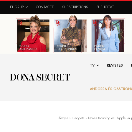
EL GRUP
CONTACTE
SUBSCRIPCIONS
PUBLICITAT
TV
REVISTES
ANDORRA ÉS GASTRON
Lifestyle
Gadgets
Noves tecnologies: Apple va p