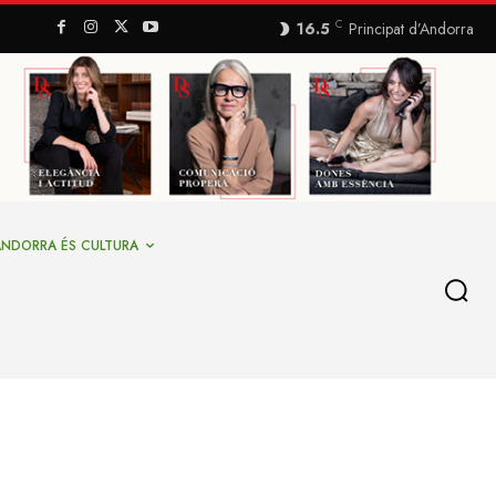
C
16.5
Principat d’Andorra
ANDORRA ÉS CULTURA