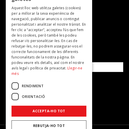
Aquest lloc web utilitza galetes (cookies)
TV
per a millorar la seva experiència de
Plans per fer
navegació, publicar anuncis o contingut
personalitzat i analitzar el nostre trànsit. En
Revistes
fer clic a “acceptar”, accepteu l’ús que fem
de les cookies, però també les podeu
refusar i/o personalitzar-les. En cas de
SUBSCRIU-TE A LA NOSTRA NEWSLETTER!
rebutjar-les, no podrem assegurar-vos el
correcte funcionament de les diferents
funcionalitats de la nostra pàgina. En
Correu electrònic*
podeu veure els detalls, així com el nostre
avís legal i política de privacitat.
Llegir-ne
més
Accepto la
política de privacitat
RENDIMENT
ORIENTACIÓ
ACCEPTA-HO TOT
REBUTJA-HO TOT