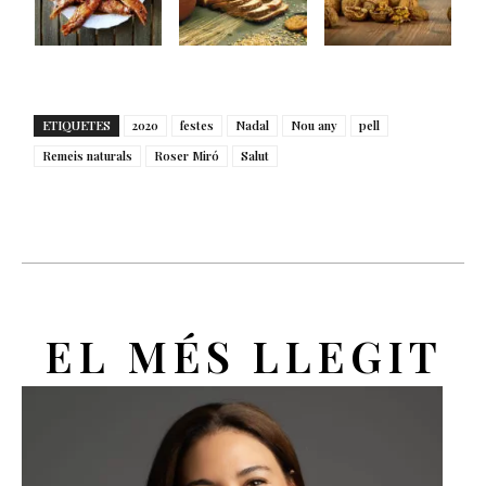
ETIQUETES
2020
festes
Nadal
Nou any
pell
Remeis naturals
Roser Miró
Salut
EL MÉS LLEGIT