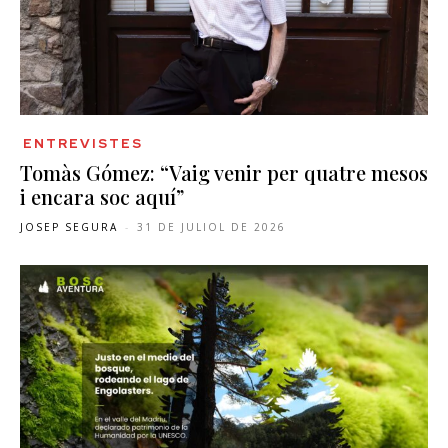
ENTREVISTES
Tomàs Gómez: “Vaig venir per quatre mesos
i encara soc aquí”
JOSEP SEGURA
-
31 DE JULIOL DE 2026