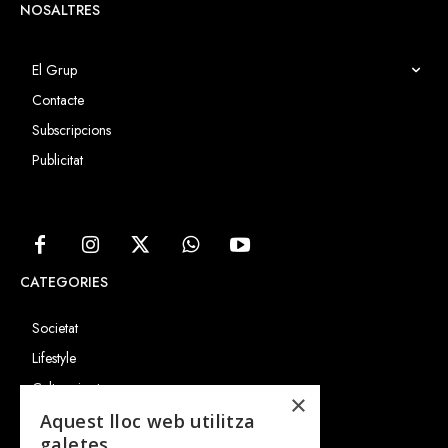
NOSALTRES
El Grup
Contacte
Subscripcions
Publicitat
CATEGORIES
Societat
Lifestyle
Cultura i art
×
Entrevistes
Aquest lloc web utilitza
galetes
Gastronomia