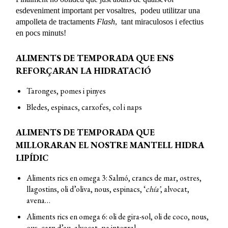
esdeveniment important per vosaltres, podeu utilitzar una
ampolleta de tractaments
Flash
, tant miraculosos i efectius
en pocs minuts!
ALIMENTS DE TEMPORADA QUE ENS
REFORÇARAN LA HIDRATACIÓ
Taronges, pomes i pinyes
Bledes, espinacs, carxofes, col i naps
ALIMENTS DE TEMPORADA QUE
MILLORARAN EL NOSTRE MANTELL HIDRA
LIPÍDIC
Aliments rics en omega 3: Salmó, crancs de mar, ostres,
llagostins, oli d’oliva, nous, espinacs, ‘
chía’
, alvocat,
avena…
Aliments rics en omega 6: oli de gira-sol, oli de coco, nous,
ous, carn d’au, alvocat, pa integral…