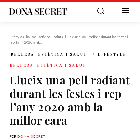
Lifestyle
Bellesa, estètica i salut
Llueix una pell radiant durant les festes i
rep l’any 2020 amb...
BELLESA, ESTÈTICA I SALUT
LIFESTYLE
BELLESA, ESTÈTICA I SALUT
Llueix una pell radiant
durant les festes i rep
l’any 2020 amb la
millor cara
PER
DONA SECRET