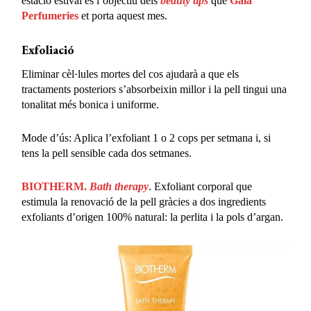
estació estival és l’objectiu dels
beauty tips
que
Gala
Perfumeries
et porta aquest mes.
Exfoliació
Eliminar cèl·lules mortes del cos ajudarà a que els
tractaments posteriors s’absorbeixin millor i la pell tingui una
tonalitat més bonica i uniforme.
Mode d’ús: Aplica l’exfoliant 1 o 2 cops per setmana i, si
tens la pell sensible cada dos setmanes.
BIOTHERM.
Bath therapy
. Exfoliant corporal que
estimula la renovació de la pell gràcies a dos ingredients
exfoliants d’origen 100% natural: la perlita i la pols d’argan.