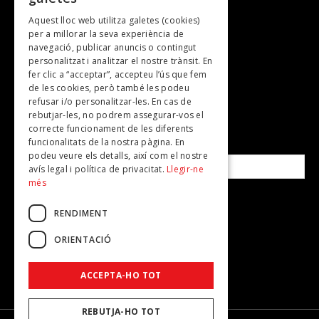
Gastronomia
Aquest lloc web utilitza galetes (cookies)
TV
per a millorar la seva experiència de
Plans per fer
navegació, publicar anuncis o contingut
personalitzat i analitzar el nostre trànsit. En
Revistes
fer clic a “acceptar”, accepteu l’ús que fem
de les cookies, però també les podeu
refusar i/o personalitzar-les. En cas de
SUBSCRIU-TE A LA NOSTRA NEWSLETTER!
rebutjar-les, no podrem assegurar-vos el
correcte funcionament de les diferents
funcionalitats de la nostra pàgina. En
Correu electrònic*
podeu veure els detalls, així com el nostre
avís legal i política de privacitat.
Llegir-ne
més
Accepto la
política de privacitat
RENDIMENT
ORIENTACIÓ
ACCEPTA-HO TOT
REBUTJA-HO TOT