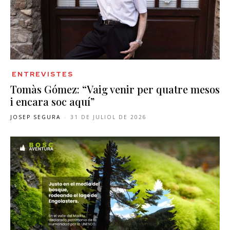
ENTREVISTES
Tomàs Gómez: “Vaig venir per quatre mesos
i encara soc aquí”
JOSEP SEGURA
-
31 DE JULIOL DE 2026