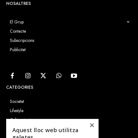
NOSALTRES
El Grup
Contacte
Subscripcions
Publicitat
CATEGORIES
Societat
Lifestyle
Cultura i art
×
Entrevistes
Aquest lloc web utilitza
galetes