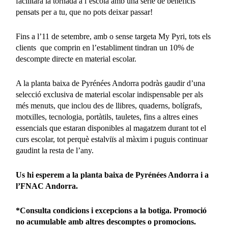
facilitarà la tornada a l’escola amb una sèrie de beneficis
pensats per a tu, que no pots deixar passar!
Fins a l’11 de setembre, amb o sense targeta My Pyri, tots els
clients que comprin en l’establiment tindran un 10% de
descompte directe en material escolar.
A la planta baixa de Pyrénées Andorra podràs gaudir d’una
selecció exclusiva de material escolar indispensable per als
més menuts, que inclou des de llibres, quaderns, bolígrafs,
motxilles, tecnologia, portàtils, tauletes, fins a altres eines
essencials que estaran disponibles al magatzem durant tot el
curs escolar, tot perquè estalviïs al màxim i puguis continuar
gaudint la resta de l’any.
Us hi esperem a la planta baixa de Pyrénées Andorra i a
l’FNAC Andorra.
*Consulta condicions i excepcions a la botiga. Promoció
no acumulable amb altres descomptes o promocions.