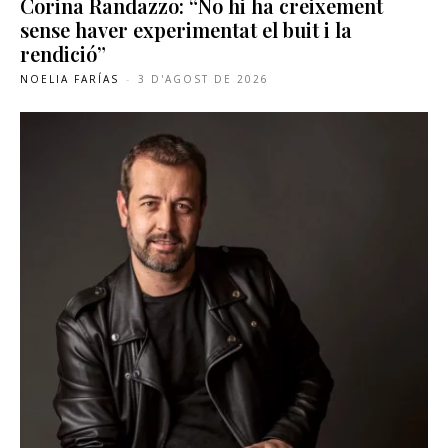
Corina Randazzo: “No hi ha creixement
sense haver experimentat el buit i la
rendició”
NOELIA FARÍAS
-
3 D'AGOST DE 2026