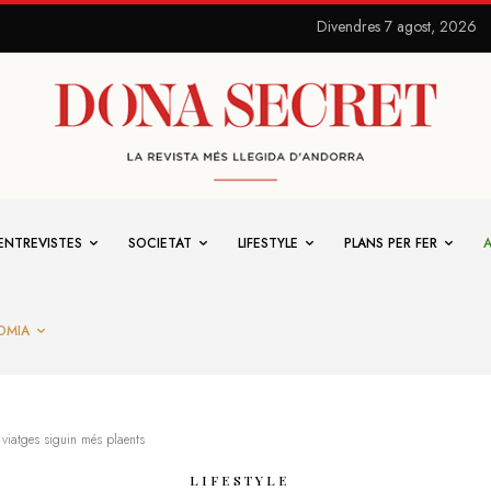
Divendres 7 agost, 2026
ENTREVISTES
SOCIETAT
LIFESTYLE
PLANS PER FER
OMIA
 viatges siguin més plaents
LIFESTYLE