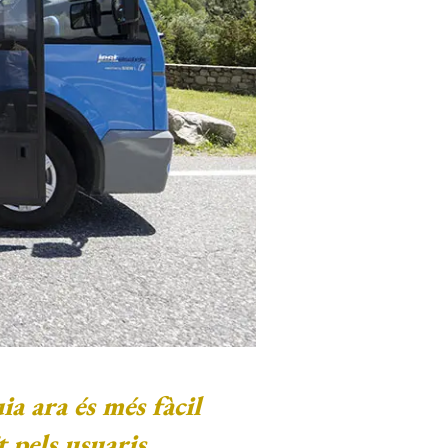
a ara és més fàcil
 pels usuaris.