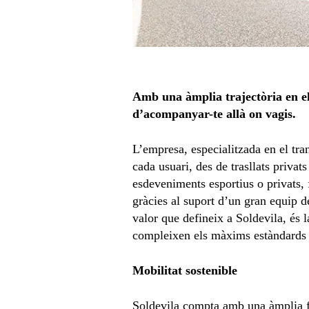
Amb una àmplia trajectòria en e
d’acompanyar-te allà on vagis.
L’empresa, especialitzada en el tra
cada usuari, des de trasllats privat
esdeveniments esportius o privats, f
gràcies al suport d’un gran equip de
valor que defineix a Soldevila, és l
compleixen els màxims estàndards d
Mobilitat sostenible
Soldevila compta amb una àmplia flo