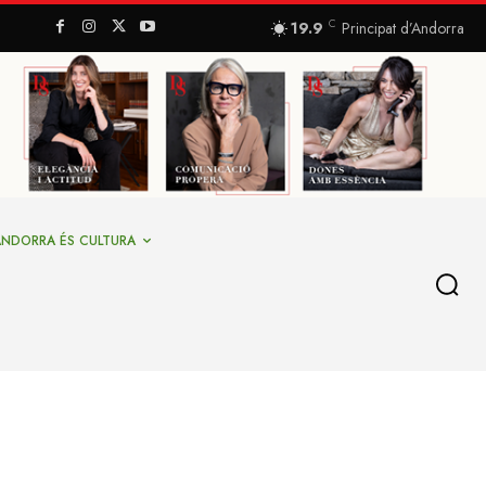
C
19.9
Principat d’Andorra
ANDORRA ÉS CULTURA