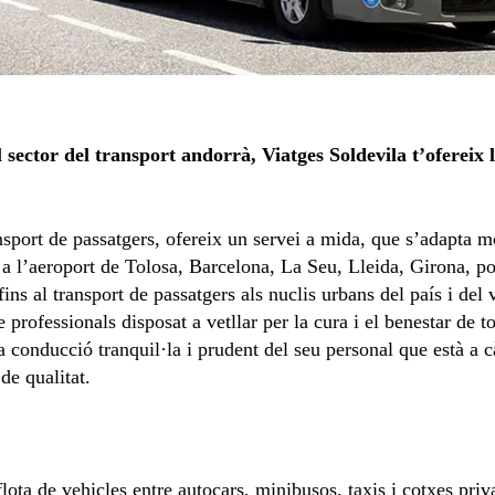
l
sector del transport
andorrà, Viatges Soldevila t’ofereix
nsport de passatgers, ofereix un servei a mida, que s’adapta mo
s a l’aeroport de Tolosa, Barcelona, La Seu, Lleida, Girona, po
ins al transport de passatgers als nuclis urbans del país i del 
 professionals disposat a vetllar per la cura i el benestar de to
a conducció tranquil·la i prudent del seu personal que està a c
e qualitat.
ta de vehicles entre autocars, minibusos, taxis i cotxes priv