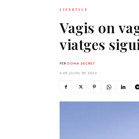
LIFESTYLE
Vagis on vag
viatges sig
PER
DONA SECRET
4 DE JULIOL DE 2022