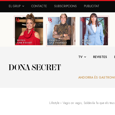
EL GRUP
CONTACTE
SUBSCRIPCIONS
PUBLICITAT
TV
REVISTES
ANDORRA ÉS GASTRON
Lifestyle
Vagis on vagis, Soldevila fa que els teus