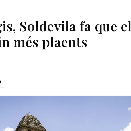
is, Soldevila fa que e
uin més plaents