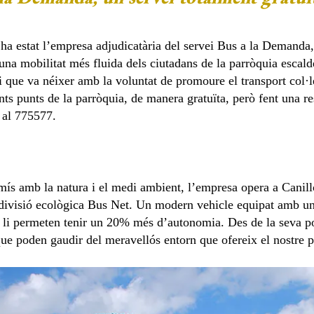
 ha estat l’empresa adjudicatària del servei Bus a la Demanda
una mobilitat més fluida dels ciutadans de la parròquia escal
 i que va néixer amb la voluntat de promoure el transport col·l
ents punts de la parròquia, de manera gratuïta, però fent una re
 al 775577.
s amb la natura i el medi ambient, l’empresa opera a Canill
la divisió ecològica Bus Net. Un modern vehicle equipat amb un
ls li permeten tenir un 20% més d’autonomia. Des de la seva po
e poden gaudir del meravellós entorn que ofereix el nostre p