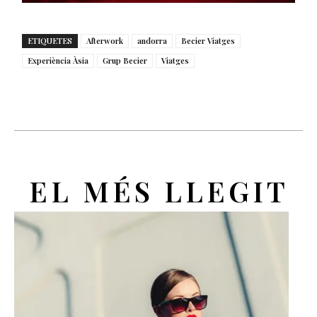
ETIQUETES
Afterwork
andorra
Becier Viatges
Experiència Àsia
Grup Becier
Viatges
EL MÉS LLEGIT