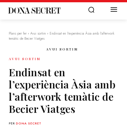
Plans per fer
Avui sortim
Endinsat en l'experiència Àsia amb l'afterwork
temàtic de Becier Viatges
AVUI SORTIM
AVUI SORTIM
Endinsat en
l’experiència Àsia amb
l’afterwork temàtic de
Becier Viatges
PER
DONA SECRET