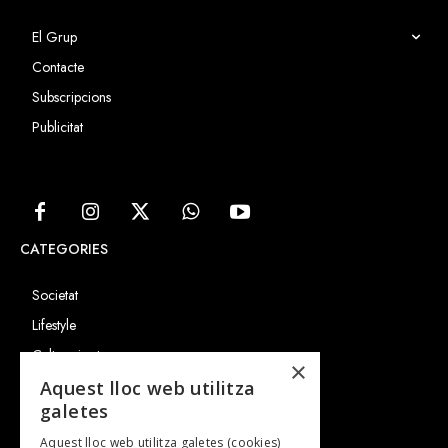
El Grup
Contacte
Subscripcions
Publicitat
CATEGORIES
Societat
Lifestyle
Cultura i art
×
Entrevistes
Aquest lloc web utilitza
galetes
Gastronomia
Aquest lloc web utilitza galetes (cookies)
TV