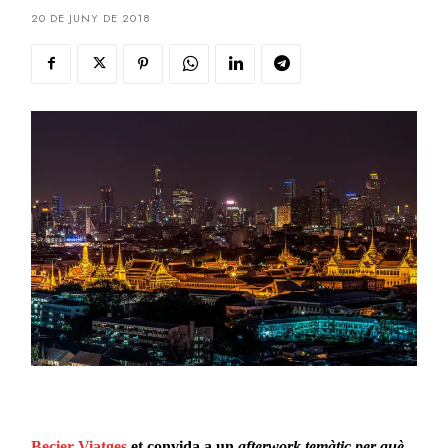
20 DE JUNY DE 2018
Becier Viatges
et convida a un
afterwork temàtic per què