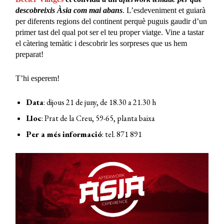
descobreixis Àsia com mai abans
. L’esdeveniment et guiarà
per diferents regions del continent perquè puguis gaudir d’un
primer tast del qual pot ser el teu proper viatge. Vine a tastar
el càtering temàtic i descobrir les sorpreses que us hem
preparat!
T’hi esperem!
Data
: dijous 21 de juny, de 18.30 a 21.30 h
Lloc
: Prat de la Creu, 59-65, planta baixa
Per a més informació
: tel. 871 891