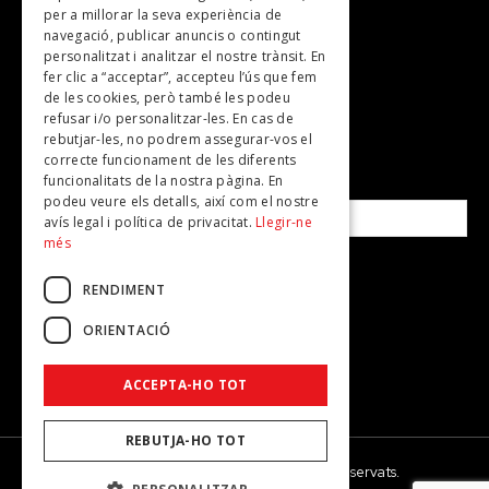
per a millorar la seva experiència de
Plans per fer
navegació, publicar anuncis o contingut
personalitzat i analitzar el nostre trànsit. En
Revistes
fer clic a “acceptar”, accepteu l’ús que fem
de les cookies, però també les podeu
refusar i/o personalitzar-les. En cas de
SUBSCRIU-TE A LA NOSTRA NEWSLETTER!
rebutjar-les, no podrem assegurar-vos el
correcte funcionament de les diferents
funcionalitats de la nostra pàgina. En
Correu electrònic*
podeu veure els detalls, així com el nostre
avís legal i política de privacitat.
Llegir-ne
més
Accepto la
política de privacitat
RENDIMENT
ORIENTACIÓ
ACCEPTA-HO TOT
REBUTJA-HO TOT
© 2026 - Dona Secret - Tots els drets reservats.