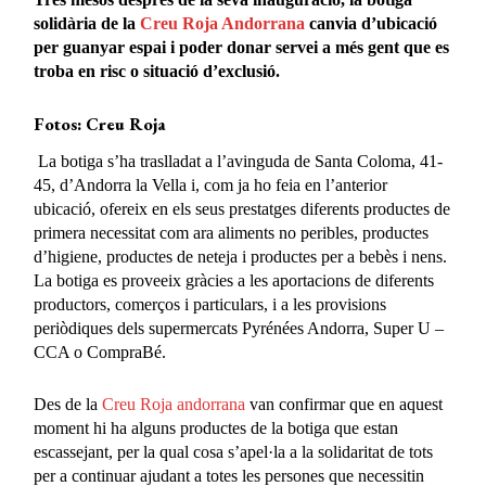
solidària de la
Creu Roja Andorrana
canvia d’ubicació
per guanyar espai i poder donar servei a més gent que es
troba en risc o situació d’exclusió.
Fotos: Creu Roja
La botiga s’ha traslladat a l’avinguda de Santa Coloma, 41-
45, d’Andorra la Vella i, com ja ho feia en l’anterior
ubicació, ofereix en els seus prestatges diferents productes de
primera necessitat com ara aliments no peribles, productes
d’higiene, productes de neteja i productes per a bebès i nens.
La botiga es proveeix gràcies a les aportacions de diferents
productors, comerços i particulars, i a les provisions
periòdiques dels supermercats Pyrénées Andorra, Super U –
CCA o CompraBé.
Des de la
Creu Roja andorrana
van confirmar que en aquest
moment hi ha alguns productes de la botiga que estan
escassejant, per la qual cosa s’apel·la a la solidaritat de tots
per a continuar ajudant a totes les persones que necessitin