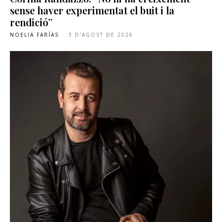
sense haver experimentat el buit i la
rendició”
NOELIA FARÍAS
-
3 D'AGOST DE 2026