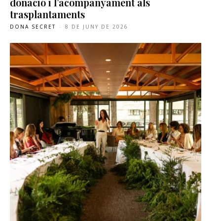
donació i l’acompanyament als
trasplantaments
DONA SECRET
-
8 DE JUNY DE 2026