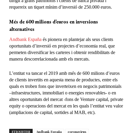
dirigit a grans patrimonis i clients de banca privada i
requereix un tiquet mínim d’inversió de 250.000 euros.
Més de 600 milions d’euros en inversions
alternatives
Andbank España
és pionera en plantejar als seus clients
oportunitats d’inversió en projectes d’economia real, que
permeten diversificar les carteres i obtenir rendibilitats de
manera descorrelacionada amb els mercats.
L’entitat va tancar el 2019 amb més de 600 milions d’euros
de clients invertits en aquesta mena de productes, entre els
quals es troben fons que inverteixen en negocis patrimonials
–infraestructures, immobiliari o energies renovables- o en
altres oportunitats del mercat -fons de Venture capital, private
equity o operacions del mercat en les quals l’entitat veu valor
(ampliacions de capital, sortides al MAB, etc).
ETIQUETES
Andbank España
coronavirus