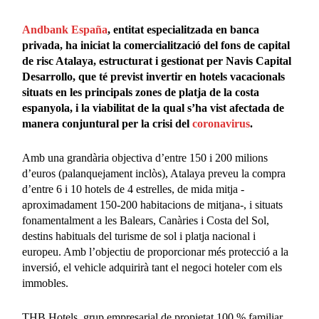
Andbank España
, entitat especialitzada en banca
privada, ha iniciat la comercialització del fons de capital
de risc Atalaya, estructurat i gestionat per Navis Capital
Desarrollo, que té previst invertir en hotels vacacionals
situats en les principals zones de platja de la costa
espanyola, i la viabilitat de la qual s’ha vist afectada de
manera conjuntural per la crisi del
coronavirus
.
Amb una grandària objectiva d’entre 150 i 200 milions
d’euros (palanquejament inclòs), Atalaya preveu la compra
d’entre 6 i 10 hotels de 4 estrelles, de mida mitja -
aproximadament 150-200 habitacions de mitjana-, i situats
fonamentalment a les Balears, Canàries i Costa del Sol,
destins habituals del turisme de sol i platja nacional i
europeu. Amb l’objectiu de proporcionar més protecció a la
inversió, el vehicle adquirirà tant el negoci hoteler com els
immobles.
THB Hotels, grup empresarial de propietat 100 % familiar,