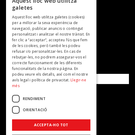
Aquest lloc web utilitza
galetes
Gastronomia
Aquest lloc web utilitza galetes (cookies)
TV
per a millorar la seva experiència de
Plans per fer
navegació, publicar anuncis o contingut
personalitzat i analitzar el nostre trànsit. En
Revistes
fer clic a “acceptar”, accepteu l’ús que fem
de les cookies, però també les podeu
refusar i/o personalitzar-les. En cas de
SUBSCRIU-TE A LA NOSTRA NEWSLETTER!
rebutjar-les, no podrem assegurar-vos el
correcte funcionament de les diferents
funcionalitats de la nostra pàgina. En
Correu electrònic*
podeu veure els detalls, així com el nostre
avís legal i política de privacitat.
Llegir-ne
més
Accepto la
política de privacitat
RENDIMENT
ORIENTACIÓ
ACCEPTA-HO TOT