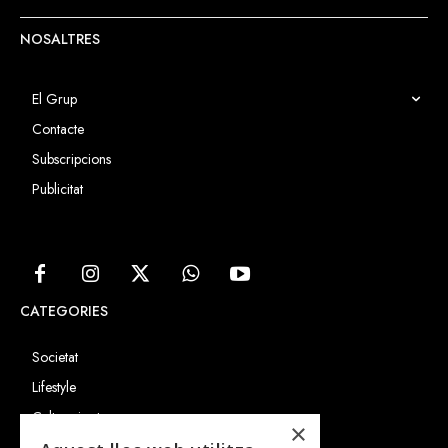
NOSALTRES
El Grup
Contacte
Subscripcions
Publicitat
CATEGORIES
Societat
Lifestyle
Cultura i art
×
Entrevistes