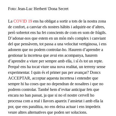
Foto: Jean-Luc Herbert/ Dona Secret
La
COVID 19
ens ha obligat
a
sortir a tots de la nostra zona
de confort,
a
canviar els nostres hàbits
i adquirir-ne
d’
altres,
però sobretot ens ha fet
conscients de
com en som de
fràgils.
D’adonar-nos que estem en un món
més
comp
l
ex i canviant
del que pensàvem
, tot
p
a
ssa a
una velocitat vertiginosa
, i ens
adonem que no podem controlar-ho
.
Haurem d’aprendre a
g
estionar la incertesa que avui ens acompanya
,
haurem
d’ap
r
endre a viure
per sempre amb ella, i sí
és tot un repte.
Perquè ens ha tocat viure una nova realitat, un terreny sense
experimentar.
I qui
n
és el primer pas per avançar? Doncs
ACCEPTAR
, acceptar
aquesta incertesa
i
entendre
que
sempre
hi ha coses que no dependran de nosaltres i que no
podrem controlar
. També hem d’evitar anticipar fets que
encara no han passat, ja que si no el nostre cervell ho
processa com a real i llavors apareix l’ansietat i amb ella la
por
, que
ens paralitza, no ens deixa actuar i ens impedeix
veure
altres alternatives que poden ser solucions.