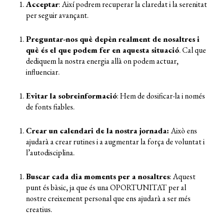
Acceptar
:
Així
podrem recuperar la claredat i la serenitat
per seguir avançant
.
Preguntar-nos qu
è
depèn
realment
de nosaltres i
qu
è
és el que podem fer en aquesta situació
. C
al que
dediquem la nostra energia
allà
on
podem actuar,
influenciar
.
Evitar la
sobreinformació
: Hem de
dosifica
r-la
i només
de fon
t
s fiables.
Crea
r
un calendari de la
nostra
jornada
:
Això ens
ajudarà a crear rutines
i
a augmentar la força de voluntat i
l’autodisciplina.
Buscar
cada dia moments per a
n
osaltres
: Aquest
punt és bàsic
,
ja que
és una
OPORTUNITAT
per al
nostre creixement personal
que
ens
ajudarà
a
ser més
crea
tiu
s
.