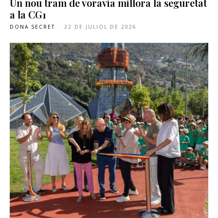
Un nou tram de voravia millora la seguretat
a la CG1
DONA SECRET
-
22 DE JULIOL DE 2026