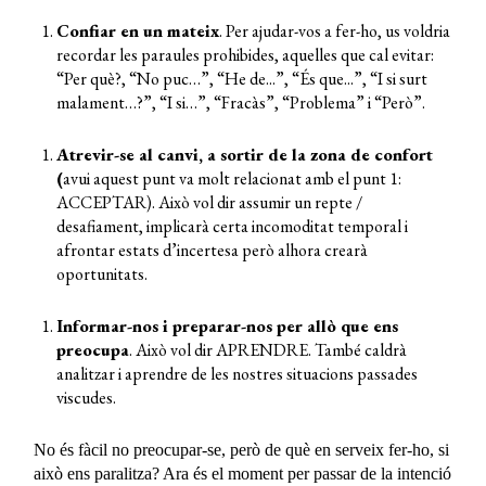
Confiar en un mateix
.
Per
ajudar-
vos
a fer-ho,
us voldria
recordar
les paraules prohibides
, aquelles que cal evitar
:
“Per
què?
,
“No puc…
”,
“He
de..
.
”
,
“És
que..
.
”
,
“I si surt
malament…?”, “I si…”,
“Fracàs”
,
“Problema”
i
“Per
ò
”.
Atrevir-se al canvi, a sortir de la zona de confort
(
avui
aquest punt va
molt relacionat amb el punt 1:
ACCEPTAR).
Això
vol dir assumir un repte
/
desafiamen
t,
implicarà certa incomoditat temporal
i
afrontar estats d’incertesa però alhora crearà
oportunitats.
Informar-nos i preparar-nos per allò que ens
preocupa
.
Això vol dir APRENDRE.
També c
aldrà
analitzar i aprendre de les
nostres
situacions
passades
viscudes.
No
é
s fàcil
no preocupar-se, però de què
en
serveix fer-ho
,
si
això e
ns
paralitza? Ara és
el
moment per passar de la intenció