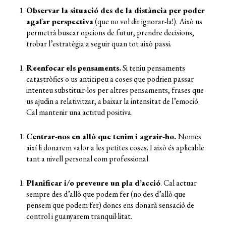
Observa
r
la situació de
s de
la dist
à
ncia per poder
agafar perspectiva
(que
no
vol dir
ignorar-la
!
)
.
Això
us
permetrà
buscar opcions de futur, prendre decisions,
trobar l
’
estratègia a seguir quan tot això passi.
Reenfoca
r
els pensaments.
Si
teniu
pensaments
catastròfics o
us
anticipe
u
a coses que podrien passar
intent
eu
substituir-los per altres pensaments, frases que
us
ajudin a relativitzar, a baixar la intensitat de l’emoció.
Cal mantenir una actitud positiva.
Centrar-nos en
allò que
tenim
i agrair-ho
.
N
omés
així li donarem valor a les petites coses. I això és aplicable
tant a nivell
personal
com professional.
Planificar i/o preveure un pla d’acció
. Cal
actua
r
sempre des d’allò que podem fer (no des
d’allò que
pensem que podem fer) doncs ens donarà sensació de
control i
guanyarem
tranquil·litat.