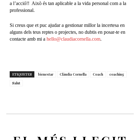
a l’acció!
!
Això és tan aplicable a la vida personal com a la
professional.
Si creus que et puc ajudar a gestionar millor la incertesa en
alguns dels teus reptes o projectes, no dubtis en posar-te en
contacte amb mi
a
hello@claudiacornella.com
.
ETIQUETES
bienestar
Clàudia Cornella
Coach
coaching
Salut