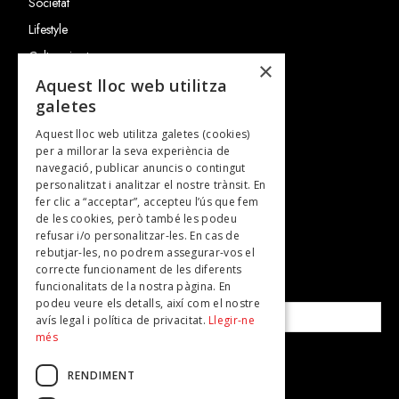
Societat
Lifestyle
Cultura i art
×
Entrevistes
Aquest lloc web utilitza
galetes
Gastronomia
Aquest lloc web utilitza galetes (cookies)
TV
per a millorar la seva experiència de
Plans per fer
navegació, publicar anuncis o contingut
personalitzat i analitzar el nostre trànsit. En
Revistes
fer clic a “acceptar”, accepteu l’ús que fem
de les cookies, però també les podeu
refusar i/o personalitzar-les. En cas de
SUBSCRIU-TE A LA NOSTRA NEWSLETTER!
rebutjar-les, no podrem assegurar-vos el
correcte funcionament de les diferents
funcionalitats de la nostra pàgina. En
Correu electrònic*
podeu veure els detalls, així com el nostre
avís legal i política de privacitat.
Llegir-ne
més
Accepto la
política de privacitat
RENDIMENT