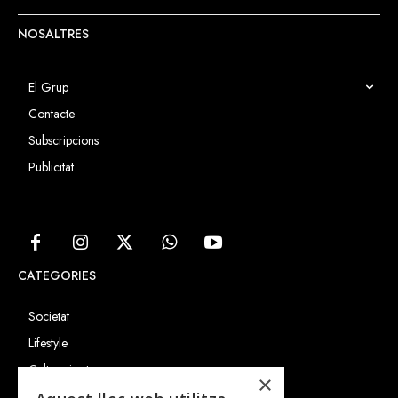
NOSALTRES
El Grup
Contacte
Subscripcions
Publicitat
CATEGORIES
Societat
Lifestyle
Cultura i art
×
Entrevistes