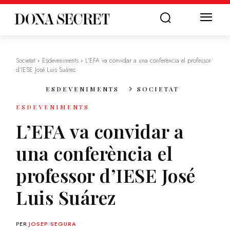
Societat
Esdeveniments
L'EFA va convidar a una conferència el professor
d'IESE José Luis Suárez
ESDEVENIMENTS
SOCIETAT
ESDEVENIMENTS
L’EFA va convidar a
una conferència el
professor d’IESE José
Luis Suárez
PER
JOSEP SEGURA