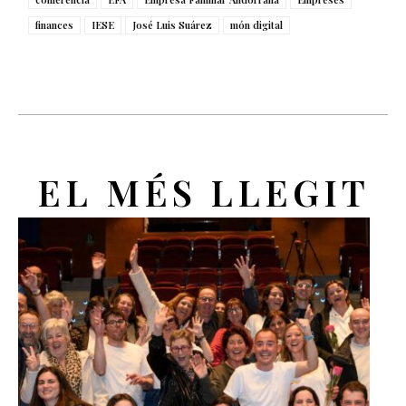
finances
IESE
José Luis Suárez
món digital
EL MÉS LLEGIT