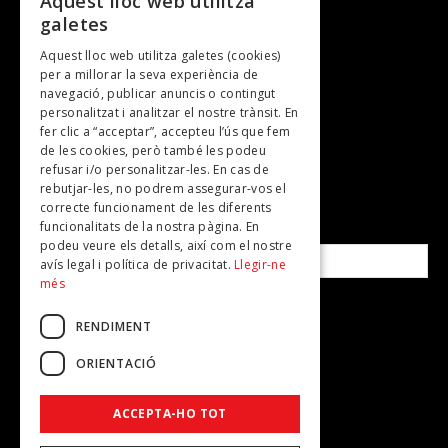
Aquest lloc web utilitza
galetes
Gastronomia
Aquest lloc web utilitza galetes (cookies)
TV
per a millorar la seva experiència de
Plans per fer
navegació, publicar anuncis o contingut
personalitzat i analitzar el nostre trànsit. En
Revistes
fer clic a “acceptar”, accepteu l’ús que fem
de les cookies, però també les podeu
refusar i/o personalitzar-les. En cas de
SUBSCRIU-TE A LA NOSTRA NEWSLETTER!
rebutjar-les, no podrem assegurar-vos el
correcte funcionament de les diferents
funcionalitats de la nostra pàgina. En
Correu electrònic*
podeu veure els detalls, així com el nostre
avís legal i política de privacitat.
Llegir-ne
més
Accepto la
política de privacitat
RENDIMENT
ORIENTACIÓ
ACCEPTA-HO TOT