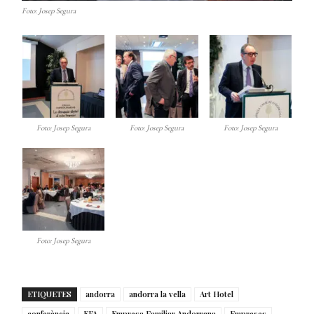
Foto: Josep Segura
Foto: Josep Segura
Foto: Josep Segura
Foto: Josep Segura
Foto: Josep Segura
ETIQUETES
andorra
andorra la vella
Art Hotel
conferència
EFA
Empresa Familiar Andorrana
Empreses