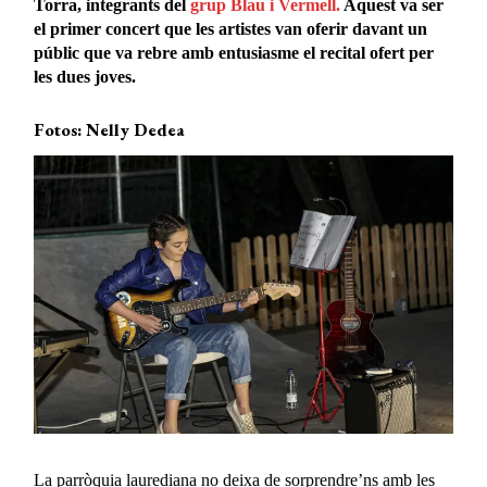
Torra, integrants del
grup Blau i Vermell.
Aquest va ser
el primer concert que les artistes van oferir davant un
públic que va rebre amb entusiasme el recital ofert per
les dues joves.
Fotos: Nelly Dedea
La parròquia laurediana no deixa de sorprendre’ns amb les