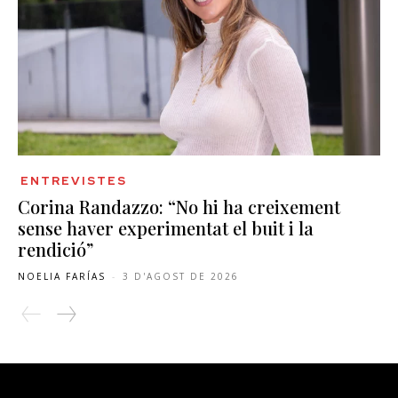
ENTREVISTES
Corina Randazzo: “No hi ha creixement
sense haver experimentat el buit i la
rendició”
NOELIA FARÍAS
-
3 D'AGOST DE 2026