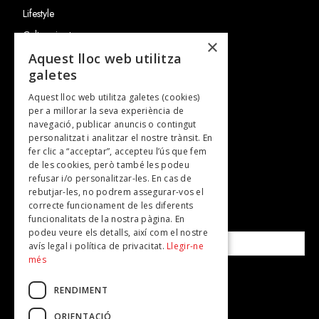
Lifestyle
Cultura i art
×
Entrevistes
Aquest lloc web utilitza
galetes
Gastronomia
Aquest lloc web utilitza galetes (cookies)
TV
per a millorar la seva experiència de
Plans per fer
navegació, publicar anuncis o contingut
personalitzat i analitzar el nostre trànsit. En
Revistes
fer clic a “acceptar”, accepteu l’ús que fem
de les cookies, però també les podeu
refusar i/o personalitzar-les. En cas de
SUBSCRIU-TE A LA NOSTRA NEWSLETTER!
rebutjar-les, no podrem assegurar-vos el
correcte funcionament de les diferents
funcionalitats de la nostra pàgina. En
Correu electrònic*
podeu veure els detalls, així com el nostre
avís legal i política de privacitat.
Llegir-ne
més
Accepto la
política de privacitat
RENDIMENT
ORIENTACIÓ