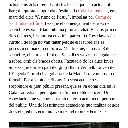
actuacions dels diferents artistes locals que han actuat, al
llarg d’aquesta temporada d’estiu, a la
Cala Laurediana
, en el
marc del cicle “A ritme de l’estiu”, impulsat pel
Comú de
Sant Julià de Lòria
. I és que el començament del mes de
setembre es va iniciar amb una gran activitat. Els dos primers
dies del mes, l’esport va envair la parròquia. Les classes de
cardio
i de ioga no van faltar perquè els lauredians es
posessin en marxa i en forma. Mentre que, el passat 3 de
setembre, el parc del Prat del Senzill es va vestir de gala per
a rebre, amb els braços oberts, l’actuació de les dues joves
artistes que formen part del grup Blau i Vermell. La veu de
l’Eugenia Correia i la guitarra de la Mar Torra van posar en
fermall d’or a la nit del dijous. La seva actuació va
sorprendre el gran públic present, que es va donar cita en la
Cala Laurediana per a gaudir d’un increïble concert. Un
espectacle, que va comptar amb un gran acolliment per part
del públic. Una de les primeres actuacions que realitza aquest
duo, el qual inicia un nou camí en el món de la música.