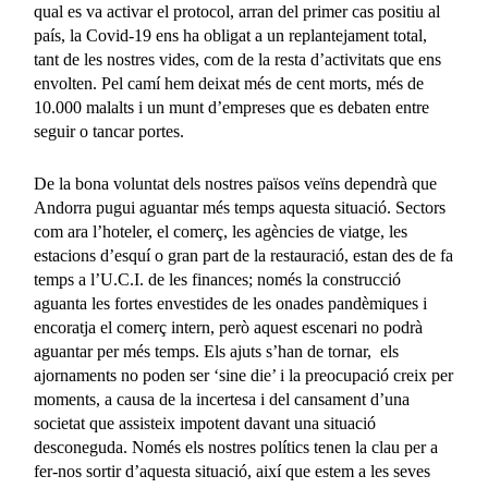
qual es va activar el protocol, arran del primer cas positiu al
país, la Covid-19 ens ha obligat a un replantejament total,
tant de les nostres vides, com de la resta d’activitats que ens
envolten. Pel camí hem deixat més de cent morts, més de
10.000 malalts i un munt d’empreses que es debaten entre
seguir o tancar portes.
De la bona voluntat dels nostres països veïns dependrà que
Andorra pugui aguantar més temps aquesta situació. Sectors
com ara l’hoteler, el comerç, les agències de viatge, les
estacions d’esquí o gran part de la restauració, estan des de fa
temps a l’U.C.I. de les finances; només la construcció
aguanta les fortes envestides de les onades pandèmiques i
encoratja el comerç intern, però aquest escenari no podrà
aguantar per més temps. Els ajuts s’han de tornar, els
ajornaments no poden ser ‘sine die’ i la preocupació creix per
moments, a causa de la incertesa i del cansament d’una
societat que assisteix impotent davant una situació
desconeguda. Només els nostres polítics tenen la clau per a
fer-nos sortir d’aquesta situació, així que estem a les seves