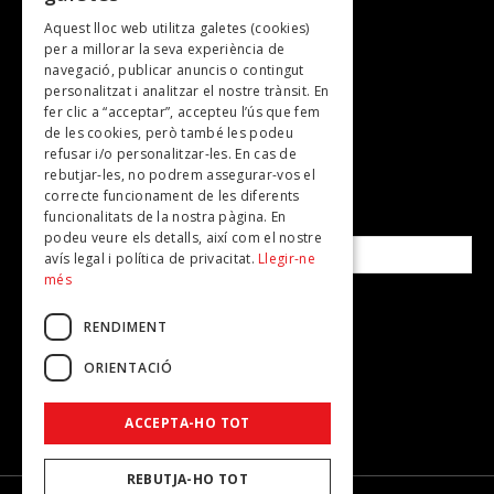
Aquest lloc web utilitza galetes (cookies)
TV
per a millorar la seva experiència de
Plans per fer
navegació, publicar anuncis o contingut
personalitzat i analitzar el nostre trànsit. En
Revistes
fer clic a “acceptar”, accepteu l’ús que fem
de les cookies, però també les podeu
refusar i/o personalitzar-les. En cas de
SUBSCRIU-TE A LA NOSTRA NEWSLETTER!
rebutjar-les, no podrem assegurar-vos el
correcte funcionament de les diferents
funcionalitats de la nostra pàgina. En
Correu electrònic*
podeu veure els detalls, així com el nostre
avís legal i política de privacitat.
Llegir-ne
més
Accepto la
política de privacitat
RENDIMENT
ORIENTACIÓ
ACCEPTA-HO TOT
REBUTJA-HO TOT