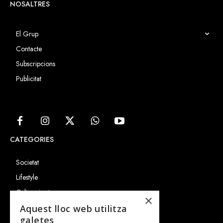
NOSALTRES
El Grup
Contacte
Subscripcions
Publicitat
CATEGORIES
Societat
Lifestyle
Cultura i art
×
Entrevistes
Aquest lloc web utilitza
galetes
Gastronomia