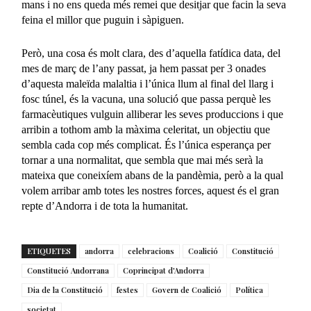
mans i no ens queda més remei que desitjar que facin la seva
feina el millor que puguin i sàpiguen.
Però, una cosa és molt clara, des d’aquella fatídica data, del
mes de març de l’any passat, ja hem passat per 3 onades
d’aquesta maleïda malaltia i l’única llum al final del llarg i
fosc túnel, és la vacuna, una solució que passa perquè les
farmacèutiques vulguin alliberar les seves produccions i que
arribin a tothom amb la màxima celeritat, un objectiu que
sembla cada cop més complicat. És l’única esperança per
tornar a una normalitat, que sembla que mai més serà la
mateixa que coneixíem abans de la pandèmia, però a la qual
volem arribar amb totes les nostres forces, aquest és el gran
repte d’Andorra i de tota la humanitat.
ETIQUETES
andorra
celebracions
Coalició
Constitució
Constitució Andorrana
Coprincipat d'Andorra
Dia de la Constitució
festes
Govern de Coalició
Política
societat