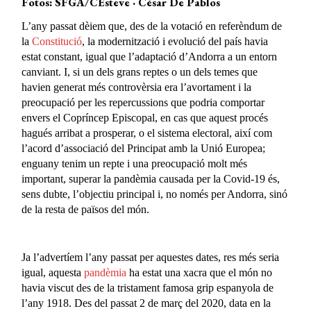
Fotos: SFGA/CEsteve · César De Pablos
L’any passat dèiem que, des de la votació en referèndum de
la
Constitució
, la modernització i evolució del país havia
estat constant, igual que l’adaptació d’Andorra a un entorn
canviant. I, si un dels grans reptes o un dels temes que
havien generat més controvèrsia era l’avortament i la
preocupació per les repercussions que podria comportar
envers el Copríncep Episcopal, en cas que aquest procés
hagués arribat a prosperar, o el sistema electoral, així com
l’acord d’associació del Principat amb la Unió Europea;
enguany tenim un repte i una preocupació molt més
important, superar la pandèmia causada per la Covid-19 és,
sens dubte, l’objectiu principal i, no només per Andorra, sinó
de la resta de països del món.
Ja l’advertíem l’any passat per aquestes dates, res més seria
igual, aquesta
pandèmia
ha estat una xacra que el món no
havia viscut des de la tristament famosa grip espanyola de
l’any 1918. Des del passat 2 de març del 2020, data en la