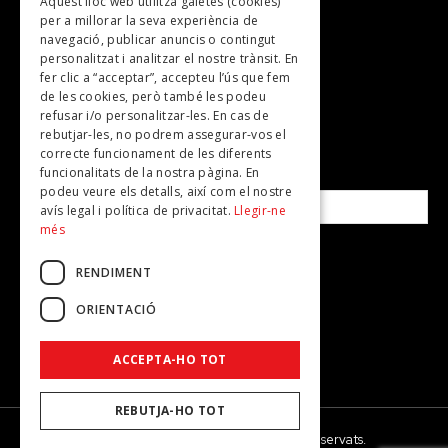
Aquest lloc web utilitza galetes (cookies)
TV
per a millorar la seva experiència de
Plans per fer
navegació, publicar anuncis o contingut
personalitzat i analitzar el nostre trànsit. En
Revistes
fer clic a “acceptar”, accepteu l’ús que fem
de les cookies, però també les podeu
refusar i/o personalitzar-les. En cas de
SUBSCRIU-TE A LA NOSTRA NEWSLETTER!
rebutjar-les, no podrem assegurar-vos el
correcte funcionament de les diferents
funcionalitats de la nostra pàgina. En
Correu electrònic*
podeu veure els detalls, així com el nostre
avís legal i política de privacitat.
Llegir-ne
més
Accepto la
política de privacitat
RENDIMENT
ORIENTACIÓ
ACCEPTA-HO TOT
REBUTJA-HO TOT
© 2026 - Dona Secret - Tots els drets reservats.