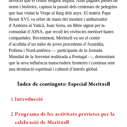
devoció que el centre religiós inspira. Amb pàgines plenes de
noms i històries, captura la passió dels centenars de pelegrins
que han visitat la Verge al llarg dels anys. El mateix Papa
Benet XVI, va rebre de mans del monitor i ambaixador
d’Andorra al Vaticà, Joan Serra, un llibre signat per la
comunitat d’AINA, que recull les vivències meritxel·lianes
compartides. Recentment, Meritxell va ser el centre
d’acollida d’un miler de joves procedents d’Austràlia,
Polònia i Nord-amèrica — participants de la Jornada
Mundial de la Joventut realitzada a Portugal —, demostrant
que la seva influència transcendeix fronteres i continua sent
una destinació espiritual i cultural d’interès global.
Índex de continguts: Especial Meritxell
Introducció
Programa de les activitats previstes per la
celebració de Meritxell