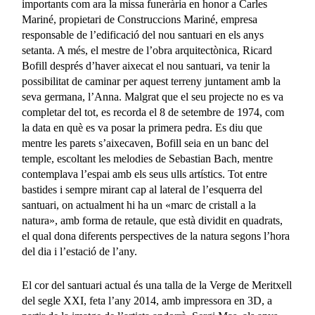
importants com ara la missa funerària en honor a Carles
Mariné, propietari de Construccions Mariné, empresa
responsable de l’edificació del nou santuari en els anys
setanta. A més, el mestre de l’obra arquitectònica, Ricard
Bofill després d’haver aixecat el nou santuari, va tenir la
possibilitat de caminar per aquest terreny juntament amb la
seva germana, l’Anna. Malgrat que el seu projecte no es va
completar del tot, es recorda el 8 de setembre de 1974, com
la data en què es va posar la primera pedra. Es diu que
mentre les parets s’aixecaven, Bofill seia en un banc del
temple, escoltant les melodies de Sebastian Bach, mentre
contemplava l’espai amb els seus ulls artístics. Tot entre
bastides i sempre mirant cap al lateral de l’esquerra del
santuari, on actualment hi ha un «marc de cristall a la
natura», amb forma de retaule, que està dividit en quadrats,
el qual dona diferents perspectives de la natura segons l’hora
del dia i l’estació de l’any.
El cor del santuari actual és una talla de la Verge de Meritxell
del segle XXI, feta l’any 2014, amb impressora en 3D, a