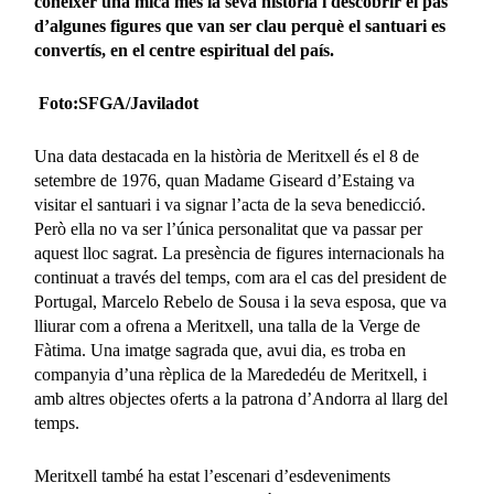
conèixer una mica més la seva història i descobrir el pas
d’algunes figures que van ser clau perquè el santuari es
convertís, en el centre espiritual del país.
Foto:SFGA/Javiladot
Una data destacada en la història de Meritxell és el 8 de
setembre de 1976, quan Madame Giseard d’Estaing va
visitar el santuari i va signar l’acta de la seva benedicció.
Però ella no va ser l’única personalitat que va passar per
aquest lloc sagrat. La presència de figures internacionals ha
continuat a través del temps, com ara el cas del president de
Portugal, Marcelo Rebelo de Sousa i la seva esposa, que va
lliurar com a ofrena a Meritxell, una talla de la Verge de
Fàtima. Una imatge sagrada que, avui dia, es troba en
companyia d’una rèplica de la Marededéu de Meritxell, i
amb altres objectes oferts a la patrona d’Andorra al llarg del
temps.
Meritxell també ha estat l’escenari d’esdeveniments