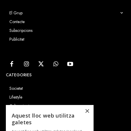
El Grup
Contacte
Subscripcions
Publicitat
CATEGORIES
Societat
Lifestyle
Cultura i art
×
Entrevistes
Aquest lloc web utilitza
galetes
Gastronomia