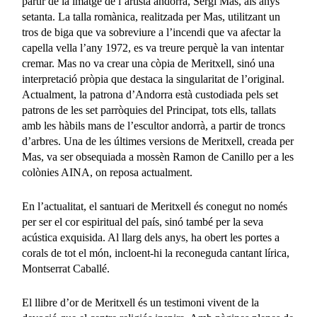
partir de la imatge de l’artista andorrà, Sergi Mas, als anys
setanta. La talla romànica, realitzada per Mas, utilitzant un
tros de biga que va sobreviure a l’incendi que va afectar la
capella vella l’any 1972, es va treure perquè la van intentar
cremar. Mas no va crear una còpia de Meritxell, sinó una
interpretació pròpia que destaca la singularitat de l’original.
Actualment, la patrona d’Andorra està custodiada pels set
patrons de les set parròquies del Principat, tots ells, tallats
amb les hàbils mans de l’escultor andorrà, a partir de troncs
d’arbres. Una de les últimes versions de Meritxell, creada per
Mas, va ser obsequiada a mossèn Ramon de Canillo per a les
colònies AINA, on reposa actualment.
En l’actualitat, el santuari de Meritxell és conegut no només
per ser el cor espiritual del país, sinó també per la seva
acústica exquisida. Al llarg dels anys, ha obert les portes a
corals de tot el món, incloent-hi la reconeguda cantant lírica,
Montserrat Caballé.
El llibre d’or de Meritxell és un testimoni vivent de la