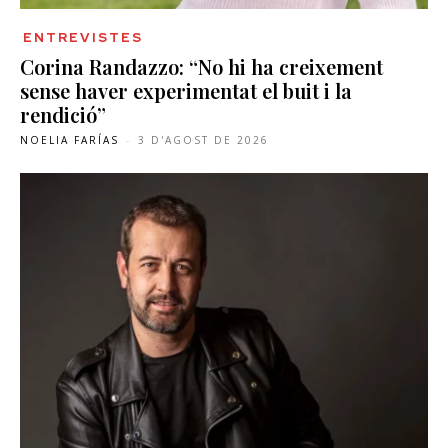
ENTREVISTES
Corina Randazzo: “No hi ha creixement
sense haver experimentat el buit i la
rendició”
NOELIA FARÍAS
-
3 D'AGOST DE 2026