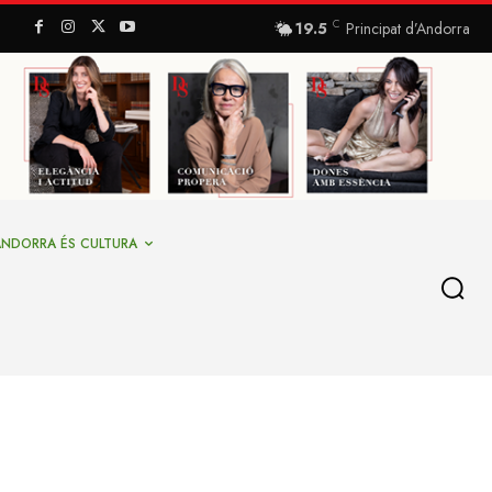
C
19.5
Principat d’Andorra
ANDORRA ÉS CULTURA