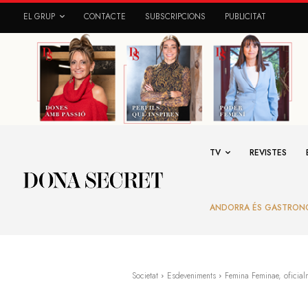
EL GRUP
CONTACTE
SUBSCRIPCIONS
PUBLICITAT
TV
REVISTES
ANDORRA ÉS GASTRON
Societat
Esdeveniments
Femina Feminae, oficia