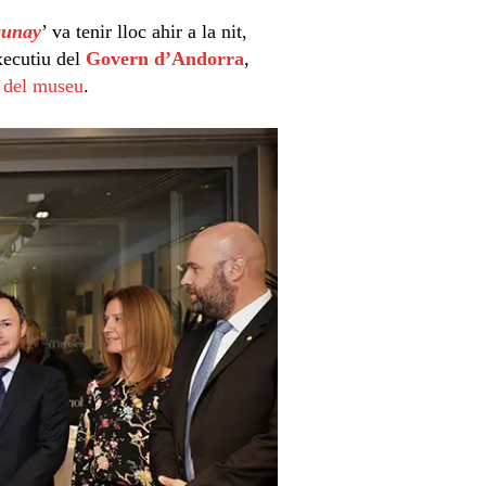
aunay
’ va tenir lloc ahir a la nit,
xecutiu del
Govern d’Andorra
,
c del museu
.