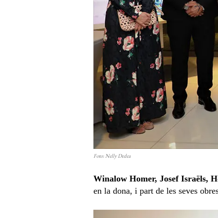
Foto: Nelly Dedea
Winalow Homer, Josef Israëls, H
en la dona, i part de les seves obre