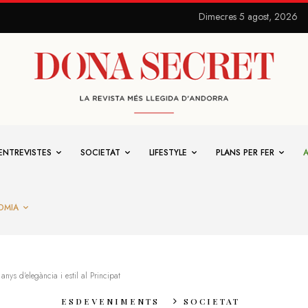
Dimecres 5 agost, 2026
ENTREVISTES
SOCIETAT
LIFESTYLE
PLANS PER FER
OMIA
nys d'elegància i estil al Principat
ESDEVENIMENTS
SOCIETAT