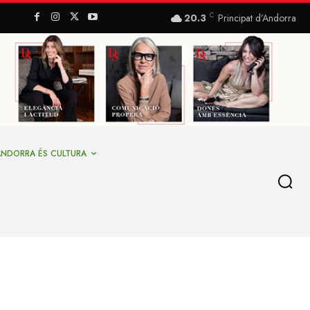
C
20.3
Principat d’Andorra
ANDORRA ÉS CULTURA