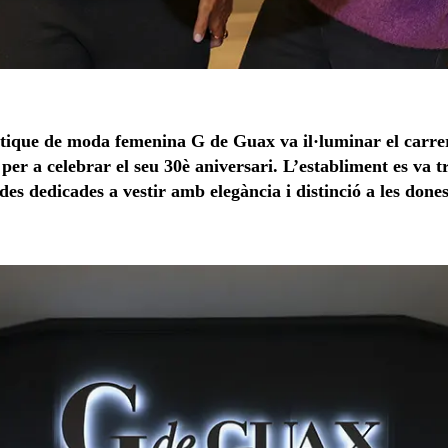
tique de moda femenina G de Guax va il·luminar el carrer
per a celebrar el seu 30è aniversari. L’establiment es va
es dedicades a vestir amb elegància i distinció a les done