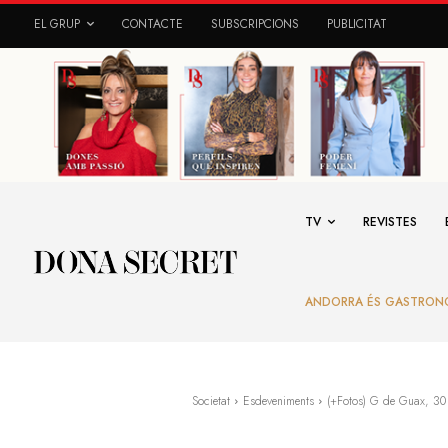
EL GRUP
CONTACTE
SUBSCRIPCIONS
PUBLICITAT
TV
REVISTES
ANDORRA ÉS GASTRON
Societat
Esdeveniments
(+Fotos) G de Guax, 30 a