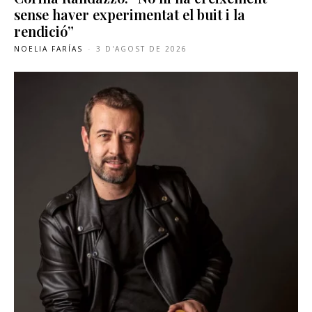
sense haver experimentat el buit i la
rendició”
NOELIA FARÍAS
-
3 D'AGOST DE 2026