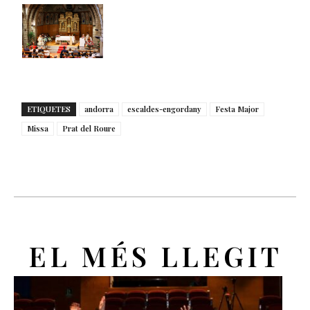
ETIQUETES
andorra
escaldes-engordany
Festa Major
Missa
Prat del Roure
EL MÉS LLEGIT