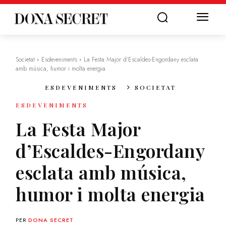
Societat
Esdeveniments
La Festa Major d’Escaldes-Engordany esclata
amb música, humor i molta energia
ESDEVENIMENTS
SOCIETAT
ESDEVENIMENTS
La Festa Major
d’Escaldes-Engordany
esclata amb música,
humor i molta energia
PER
DONA SECRET