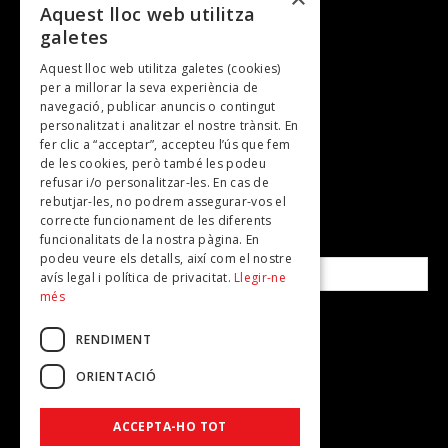
Entrevistes
Aquest lloc web utilitza
galetes
Gastronomia
Aquest lloc web utilitza galetes (cookies)
TV
per a millorar la seva experiència de
Plans per fer
navegació, publicar anuncis o contingut
personalitzat i analitzar el nostre trànsit. En
Revistes
fer clic a “acceptar”, accepteu l’ús que fem
de les cookies, però també les podeu
refusar i/o personalitzar-les. En cas de
SUBSCRIU-TE A LA NOSTRA NEWSLETTER!
rebutjar-les, no podrem assegurar-vos el
correcte funcionament de les diferents
funcionalitats de la nostra pàgina. En
Correu electrònic*
podeu veure els detalls, així com el nostre
avís legal i política de privacitat.
Llegir-ne
més
Accepto la
política de privacitat
RENDIMENT
ORIENTACIÓ
ACCEPTA-HO TOT