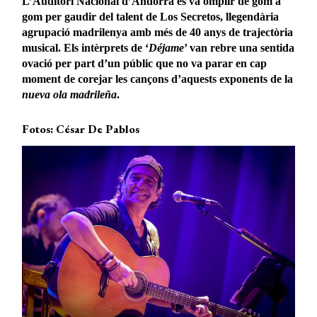
L’Auditori Nacional d’Andorra es va omplir de gom a
gom per gaudir del talent de Los Secretos, llegendària
agrupació madrilenya amb més de 40 anys de trajectòria
musical. Els intèrprets de ‘
Déjame
’ van rebre una sentida
ovació per part d’un públic que no va parar en cap
moment de corejar les cançons d’aquests exponents de la
nueva ola madrileña
.
Fotos: César De Pablos