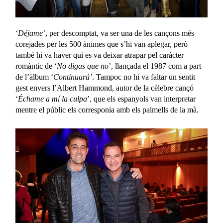
‘
Déjame
’, per descomptat, va ser una de les cançons més
corejades per les 500 ànimes que s’hi van aplegar, però
també hi va haver qui es va deixar atrapar pel caràcter
romàntic de ‘
No digas que no
’, llançada el 1987 com a part
de l’àlbum ‘
Continuará’
. Tampoc no hi va faltar un sentit
gest envers l’Albert Hammond, autor de la cèlebre cançó
‘
Échame a mí la culpa
’, que els espanyols van interpretar
mentre el públic els corresponia amb els palmells de la mà.