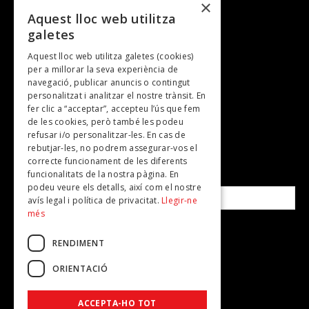
×
Entrevistes
Aquest lloc web utilitza
galetes
Gastronomia
Aquest lloc web utilitza galetes (cookies)
TV
per a millorar la seva experiència de
Plans per fer
navegació, publicar anuncis o contingut
personalitzat i analitzar el nostre trànsit. En
Revistes
fer clic a “acceptar”, accepteu l’ús que fem
de les cookies, però també les podeu
refusar i/o personalitzar-les. En cas de
SUBSCRIU-TE A LA NOSTRA NEWSLETTER!
rebutjar-les, no podrem assegurar-vos el
correcte funcionament de les diferents
funcionalitats de la nostra pàgina. En
Correu electrònic*
podeu veure els detalls, així com el nostre
avís legal i política de privacitat.
Llegir-ne
més
Accepto la
política de privacitat
RENDIMENT
ORIENTACIÓ
ACCEPTA-HO TOT