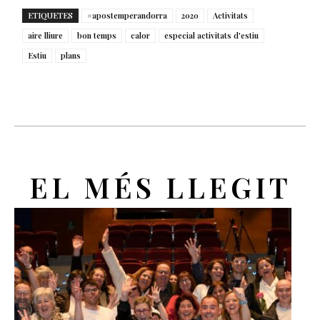
ETIQUETES
#apostemperandorra
2020
Activitats
aire lliure
bon temps
calor
especial activitats d'estiu
Estiu
plans
EL MÉS LLEGIT