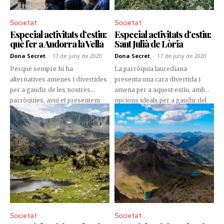
encant, on cada detall està pensat
per fer-te viure l'estiu d'una
Societat
Societat
manera única.
Especial activitats d’estiu:
Especial activitats d’estiu:
què fer a Andorra la Vella
Sant Julià de Lòria
Dona Secret
-
17 de juny de 2020
Dona Secret
-
17 de juny de 2020
Perquè sempre hi ha
La parròquia laurediana
alternatives amenes i divertides
presenta una cara divertida i
per a gaudir de les nostres
amena per a aquest estiu, amb
parròquies, avui et presentem
opcions ideals per a gaudir del
les nostres opcions perquè
bon temps en família i amb
treguis el màxim profit al bon
amics.
temps a Andorra la Vella.
Societat
Societat