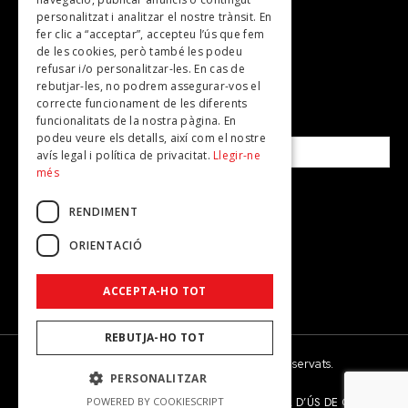
personalitzat i analitzar el nostre trànsit. En
Revistes
fer clic a “acceptar”, accepteu l’ús que fem
de les cookies, però també les podeu
refusar i/o personalitzar-les. En cas de
SUBSCRIU-TE A LA NOSTRA NEWSLETTER!
rebutjar-les, no podrem assegurar-vos el
correcte funcionament de les diferents
funcionalitats de la nostra pàgina. En
Correu electrònic*
podeu veure els detalls, així com el nostre
avís legal i política de privacitat.
Llegir-ne
més
Accepto la
política de privacitat
RENDIMENT
ORIENTACIÓ
ACCEPTA-HO TOT
REBUTJA-HO TOT
© 2026 - Dona Secret - Tots els drets reservats.
PERSONALITZAR
AVÍS LEGAL
POLÍTICA DE PRIVACITAT
POLÍTICA D’ÚS DE COOKIES
POWERED BY COOKIESCRIPT