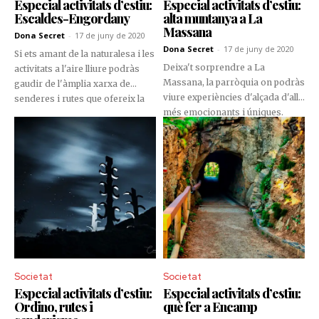
Especial activitats d’estiu:
Especial activitats d’estiu:
Escaldes-Engordany
alta muntanya a La
Massana
Dona Secret
-
17 de juny de 2020
Dona Secret
-
17 de juny de 2020
Si ets amant de la naturalesa i les
Deixa't sorprendre a La
activitats a l'aire lliure podràs
Massana, la parròquia on podràs
gaudir de l'àmplia xarxa de
viure experiències d'alçada d'allò
senderes i rutes que ofereix la
més emocionants i úniques.
parròquia d’Escaldes.
T'ho perdràs?
Societat
Societat
Especial activitats d’estiu:
Especial activitats d’estiu:
Ordino, rutes i
què fer a Encamp