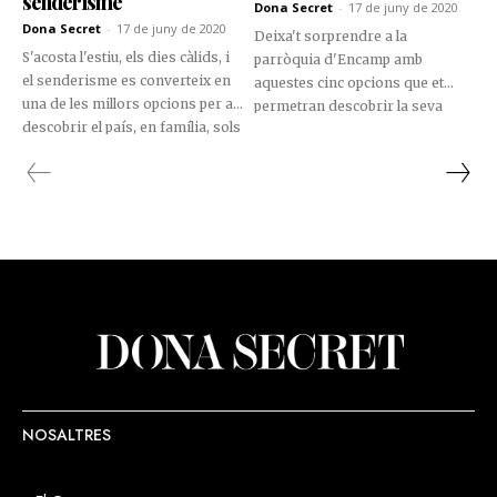
senderisme
Dona Secret
-
17 de juny de 2020
Dona Secret
-
17 de juny de 2020
Deixa't sorprendre a la
S'acosta l'estiu, els dies càlids, i
parròquia d'Encamp amb
el senderisme es converteix en
aquestes cinc opcions que et
una de les millors opcions per a
permetran descobrir la seva
descobrir el país, en família, sols
vessant més enèrgica.
o amb amics. Et presentem
possibles opcions per a gaudir
d’aquest estiu.
NOSALTRES