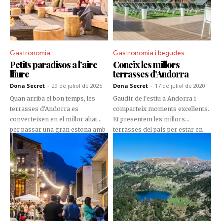
Gastronomia
Gastronomia i begudes
Petits paradisos a l’aire
Coneix les millors
lliure
terrasses d’Andorra
Dona Secret
-
29 de juliol de 2025
Dona Secret
-
17 de juliol de 2020
Quan arriba el bon temps, les
Gaudir de l'estiu a Andorra i
terrasses d'Andorra es
comparteix moments excel·lents.
converteixen en el millor aliat
Et presentem les millors
per passar una gran estona amb
terrasses del país per estar en
els amics i la família. En aquests
família, amics o la teva parella.
racons, el paisatge es fusiona
amb la gastronomia, el confort i
l'estil. Racons íntims envoltats de
muntanya o vistes urbanes de
postal. En aquest especial, et
portem a descobrir les terrasses
més boniques, originals i amb